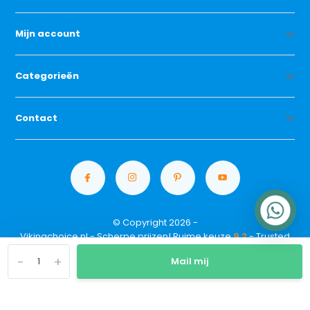
Mijn account
Categorieën
Contact
© Copyright 2026 -
Vikingchoice.nl - Scherpe prijzen! Ruime keuze
9.2
- Trusted
Shops waardering
-
+
Mail mij