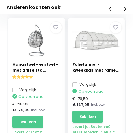
Anderen kochten ook
Hangstoel - ei stoel -
Folietunnel -
met grijze sta...
kweekkas met ramen
- 60...
Vergelijk
Vergelijk
Op voorraad
Op voorraad
€ 176,50
€ 218,86
€ 167,95
Incl. btw
€ 129,95
Incl. btw
Bekijken
Bekijken
Levertijd: Bestel vóór
Levertijd: 1 tot 2
13:00, morgen in huis ⚠