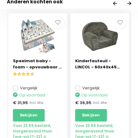
Anderen kochten ook
Speelmat baby -
Kinderfauteuil -
foam - opvouwbaar -
LINCOL - 60x40x45
2...
cm...
Vergelijk
Vergelijk
Op voorraad
Op voorraad
€ 31,95
€ 36,95
Incl. btw
Incl. btw
Bekijken
Bekijken
Voor 23:59 besteld,
Voor 23:59 besteld,
morgenavond thuis
morgenavond thuis
(ma-vrij 17-22) ⚠
(ma-vrij 17-22) ⚠