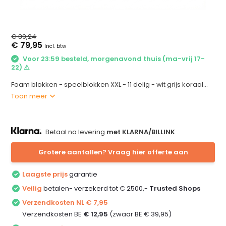
€ 89,24
€ 79,95
Incl. btw
Voor 23:59 besteld, morgenavond thuis (ma-vrij 17-
22) ⚠
Foam blokken - speelblokken XXL - 11 delig - wit grijs koraal...
Toon meer
Betaal na levering
met KLARNA/BILLINK
Grotere aantallen? Vraag hier offerte aan
Laagste prijs
garantie
Veilig
betalen- verzekerd tot € 2500,-
Trusted Shops
Verzendkosten NL € 7,95
Verzendkosten BE
€ 12,95
(zwaar BE € 39,95)