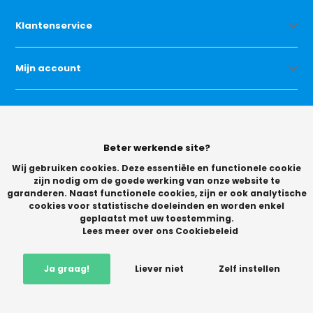
Klantenservice
Mijn account
Categorieën
Beter werkende site?
Contact
Wij gebruiken cookies. Deze essentiële en functionele cookie
zijn nodig om de goede werking van onze website te
garanderen. Naast functionele cookies, zijn er ook analytische
cookies voor statistische doeleinden en worden enkel
geplaatst met uw toestemming.
Lees meer over ons Cookiebeleid
© Copyright 2026 -
Ja graag!
Liever niet
Zelf instellen
Vikingchoice.nl - Scherpe prijzen! Ruime keuze
9.2
- Trusted
Shops waardering
-
+
In winkelwagen