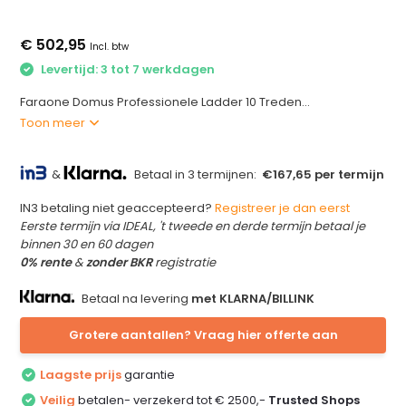
€ 502,95
Incl. btw
Levertijd: 3 tot 7 werkdagen
Faraone Domus Professionele Ladder 10 Treden...
Toon meer
&
Betaal in 3 termijnen:
€167,65 per termijn
IN3 betaling niet geaccepteerd?
Registreer je dan eerst
Eerste termijn via IDEAL, 't tweede en derde termijn betaal je
binnen 30 en 60 dagen
0% rente
&
zonder BKR
registratie
Betaal na levering
met KLARNA/BILLINK
Grotere aantallen? Vraag hier offerte aan
Laagste prijs
garantie
Veilig
betalen- verzekerd tot € 2500,-
Trusted Shops