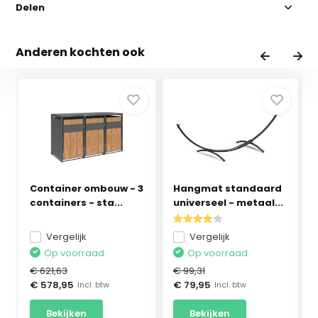
Delen
Anderen kochten ook
Container ombouw - 3
Hangmat standaard
containers - sta...
universeel - metaal...
Vergelijk
Vergelijk
Op voorraad
Op voorraad
€ 621,63
€ 99,31
€ 578,95
€ 79,95
Incl. btw
Incl. btw
Bekijken
Bekijken