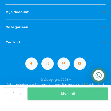
Mijn account
Categorieën
Contact
© Copyright 2026 -
Vikingchoice.nl - Scherpe prijzen! Ruime keuze
9.2
- Trusted
Shops waardering
-
+
Mail mij