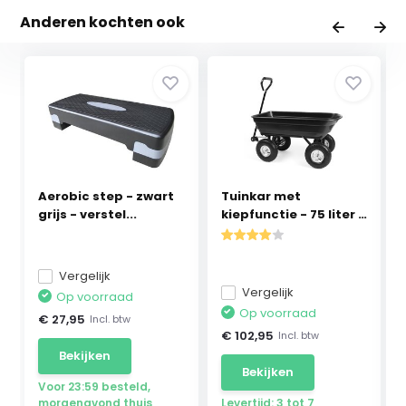
Anderen kochten ook
Aerobic step - zwart
Tuinkar met
grijs - verstel...
kiepfunctie - 75 liter -
...
Vergelijk
Vergelijk
Op voorraad
Op voorraad
€ 27,95
Incl. btw
€ 102,95
Incl. btw
Bekijken
Bekijken
Voor 23:59 besteld,
morgenavond thuis
Levertijd: 3 tot 7