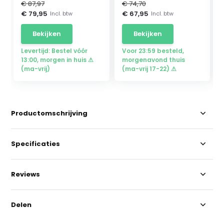
€ 87,97
€ 74,70
€ 79,95
€ 67,95
Incl. btw
Incl. btw
Bekijken
Bekijken
Levertijd: Bestel vóór
Voor 23:59 besteld,
13:00, morgen in huis ⚠
morgenavond thuis
(ma-vrij)
(ma-vrij 17-22) ⚠
Productomschrijving
Specificaties
Reviews
Delen