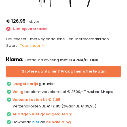
€ 126,95
Incl. btw
Niet op voorraad
Doucheset - met Regendouche - en Thermostaatkraan -
Zwart...
Toon meer
Betaal na levering
met KLARNA/BILLINK
Grotere aantallen? Vraag hier offerte aan
Laagste prijs
garantie
Veilig
betalen- verzekerd tot € 2500,-
Trusted Shops
Verzendkosten NL € 7,95
Verzendkosten BE
€ 12,95
(zwaar BE € 39,95)
14 dagen niet goed geld terug
Download
hier
de
handleiding