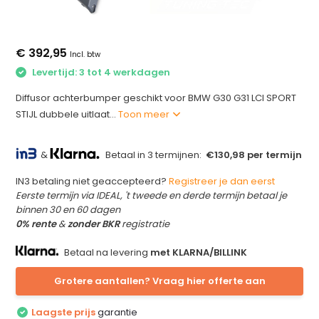
€ 392,95
Incl. btw
Levertijd: 3 tot 4 werkdagen
Diffusor achterbumper geschikt voor BMW G30 G31 LCI SPORT
STIJL dubbele uitlaat...
Toon meer
&
Betaal in 3 termijnen:
€130,98 per termijn
IN3 betaling niet geaccepteerd?
Registreer je dan eerst
Eerste termijn via IDEAL, 't tweede en derde termijn betaal je
binnen 30 en 60 dagen
0% rente
&
zonder BKR
registratie
Betaal na levering
met KLARNA/BILLINK
Grotere aantallen? Vraag hier offerte aan
Laagste prijs
garantie