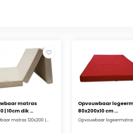
wbaar matras
Opvouwbaar logeerm
 | 10cm dik ...
80x200x10 cm ...
aar matras 120x200 |...
Opvouwbaar logeermatras 