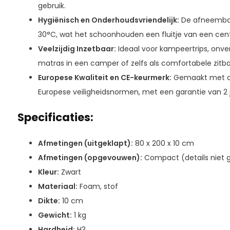
gebruik.
Hygiënisch en Onderhoudsvriendelijk:
De afneembar
30°C, wat het schoonhouden een fluitje van een cen
Veelzijdig Inzetbaar:
Ideaal voor kampeertrips, onver
matras in een camper of zelfs als comfortabele zitba
Europese Kwaliteit en CE-keurmerk:
Gemaakt met oo
Europese veiligheidsnormen, met een garantie van 2 j
Specificaties:
Afmetingen (uitgeklapt):
80 x 200 x 10 cm
Afmetingen (opgevouwen):
Compact (details niet 
Kleur:
Zwart
Materiaal:
Foam, stof
Dikte:
10 cm
Gewicht:
1 kg
Hardheid:
H3