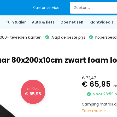
Klantenservice
Tuin & dier
Auto & fiets
Doe het zelf
Klantvideo's
000+ tevreden klanten
Altijd de beste prijs
Kopersbesc
r 80x200x10cm zwart foam l
€ 72,47
€ 65,95
Inc
€ 72,47
€ 65,95
Voor 23:59 b
Camping matras op
Toon meer