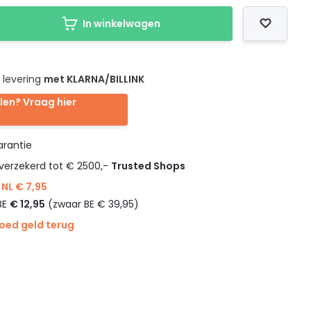
In winkelwagen
 levering
met KLARNA/BILLINK
len? Vraag hier
rantie
verzekerd tot € 2500,-
Trusted Shops
NL € 7,95
BE
€ 12,95
(zwaar BE € 39,95)
goed geld terug