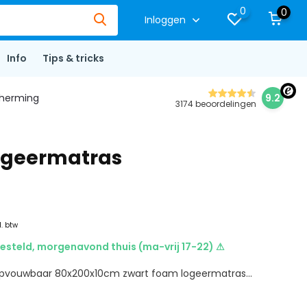
0
0
Inloggen
Info
Tips & tricks
herming
9.2
3174 beoordelingen
ogeermatras
l. btw
esteld, morgenavond thuis (ma-vrij 17-22) ⚠
vouwbaar 80x200x10cm zwart foam logeermatras...