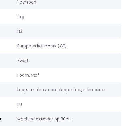
1 persoon
1 kg
H3
Europees keurmerk (CE)
Zwart
Foam, stof
Logeermatras, campingmatras, reismatras
EU
s
Machine wasbaar op 30°C