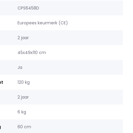
CPS6458D
Europees keurmerk (CE)
2 jaar
45x49x110 cm
Ja
ht
120 kg
2 jaar
6 kg
g
60 cm