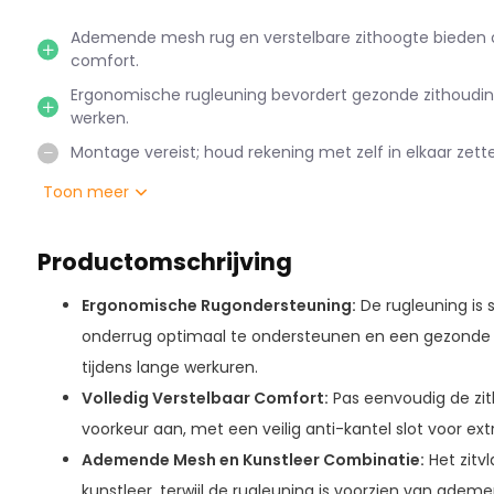
Ademende mesh rug en verstelbare zithoogte bieden 
comfort.
Ergonomische rugleuning bevordert gezonde zithouding
werken.
Montage vereist; houd rekening met zelf in elkaar zett
Toon meer
Productomschrijving
Ergonomische Rugondersteuning:
De rugleuning is
onderrug optimaal te ondersteunen en een gezonde z
tijdens lange werkuren.
Volledig Verstelbaar Comfort:
Pas eenvoudig de zit
voorkeur aan, met een veilig anti-kantel slot voor extra
Ademende Mesh en Kunstleer Combinatie:
Het zitvl
kunstleer, terwijl de rugleuning is voorzien van ade