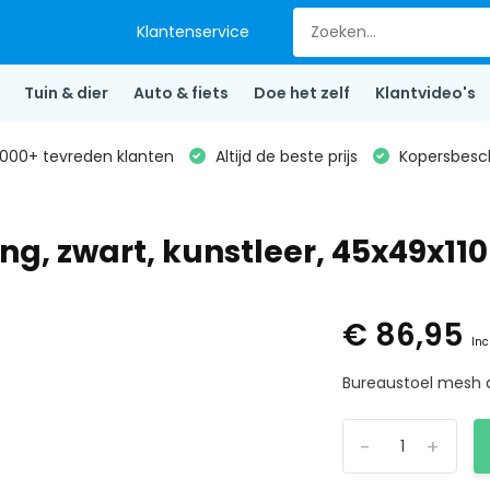
Klantenservice
Tuin & dier
Auto & fiets
Doe het zelf
Klantvideo's
000+ tevreden klanten
Altijd de beste prijs
Kopersbesc
g, zwart, kunstleer, 45x49x11
€ 86,95
Inc
Bureaustoel mesh a
-
+