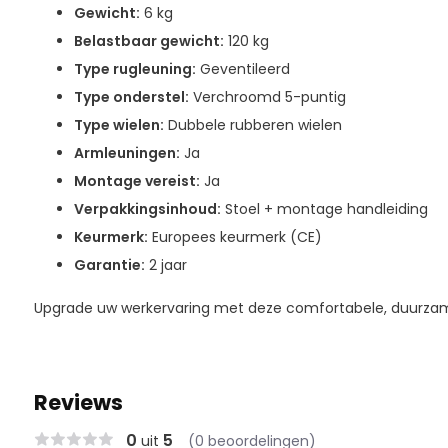
Gewicht:
6 kg
Belastbaar gewicht:
120 kg
Type rugleuning:
Geventileerd
Type onderstel:
Verchroomd 5-puntig
Type wielen:
Dubbele rubberen wielen
Armleuningen:
Ja
Montage vereist:
Ja
Verpakkingsinhoud:
Stoel + montage handleiding
Keurmerk:
Europees keurmerk (CE)
Garantie:
2 jaar
Upgrade uw werkervaring met deze comfortabele, duurzame 
Reviews
0
5
uit
(0 beoordelingen)