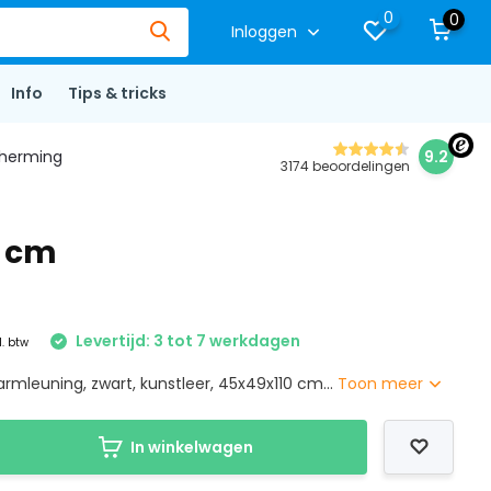
0
0
Inloggen
Info
Tips & tricks
herming
9.2
3174 beoordelingen
0 cm
Levertijd: 3 tot 7 werkdagen
l. btw
rmleuning, zwart, kunstleer, 45x49x110 cm...
Toon meer
In winkelwagen