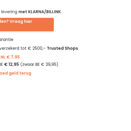
 levering
met KLARNA/BILLINK
len? Vraag hier
rantie
verzekerd tot € 2500,-
Trusted Shops
NL € 7,95
BE
€ 12,95
(zwaar BE € 39,95)
goed geld terug