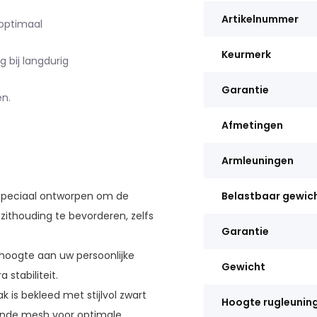
Artikelnummer
optimaal
Keurmerk
 bij langdurig
Garantie
en.
Afmetingen
Armleuningen
 speciaal ontworpen om de
Belastbaar gewic
ithouding te bevorderen, zelfs
Garantie
hoogte aan uw persoonlijke
Gewicht
 stabiliteit.
ak is bekleed met stijlvol zwart
Hoogte rugleunin
mende mesh voor optimale