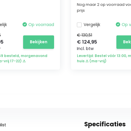
Nog maar 2 op voorraad vo
prijs
lijk
Op voorraad
Vergelijk
Op 
5
€ 130,51
95
€ 124,95
Bekijken
Bek
w
Incl. btw
:59 besteld, morgenavond
Levertijd: Bestel vóór 13:00, 
a-vrij 17-22) ⚠
huis ⚠ (ma-vrij)
Specificaties
ist