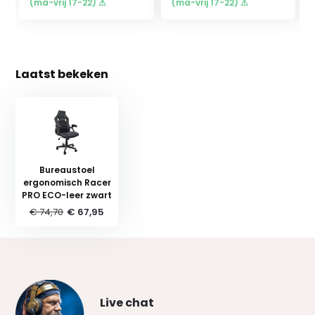
(ma-vrij 17-22) ⚠
(ma-vrij 17-22) ⚠
Laatst bekeken
Bureaustoel
ergonomisch Racer
PRO ECO-leer zwart
€ 74,70
€ 67,95
Live chat