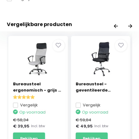
Vergelijkbare producten
Bureaustoel
Bureaustoel -
ergonomisch - grijs -
geventileerde
Syd...
rugleunin...
Vergelijk
Vergelijk
Op voorraad
Op voorraad
€ 58,34
€ 59,84
€ 39,95
€ 49,95
Incl. btw
Incl. btw
Bekijken
Bekijken