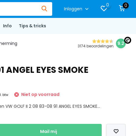
0
0
Inloggen
Info
Tips & tricks
herming
9.2
3174 beoordelingen
91 ANGEL EYES SMOKE
Niet op voorraad
l. btw
n VW GOLF II 2 08 83-08 91 ANGEL EYES SMOKE...
Mail mij