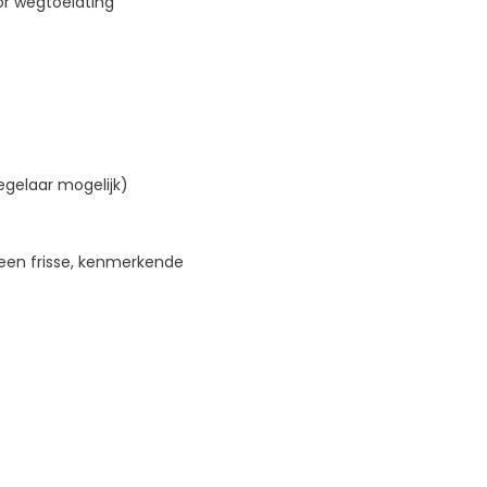
r wegtoelating
gelaar mogelijk)
 een frisse, kenmerkende