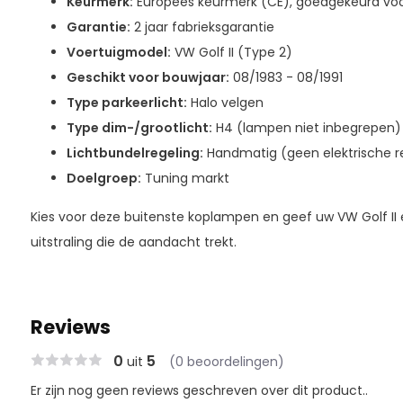
Keurmerk:
Europees keurmerk (CE), goedgekeurd voo
Garantie:
2 jaar fabrieksgarantie
Voertuigmodel:
VW Golf II (Type 2)
Geschikt voor bouwjaar:
08/1983 - 08/1991
Type parkeerlicht:
Halo velgen
Type dim-/grootlicht:
H4 (lampen niet inbegrepen)
Lichtbundelregeling:
Handmatig (geen elektrische re
Doelgroep:
Tuning markt
Kies voor deze buitenste koplampen en geef uw VW Golf II
uitstraling die de aandacht trekt.
Reviews
0
5
uit
(0 beoordelingen)
Er zijn nog geen reviews geschreven over dit product..