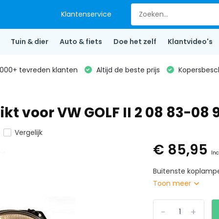
Klantenservice
Tuin & dier
Auto & fiets
Doe het zelf
Klantvideo's
000+ tevreden klanten
Altijd de beste prijs
Kopersbesc
kt voor VW GOLF II 2 08 83-08 
Vergelijk
€ 85,95
Inc
Buitenste koplampe
Toon meer
-
+