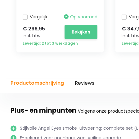
Vergelijk
Op voorraad
Verge
€ 296,95
€ 347,
Bekijken
Incl. btw
Incl. bt
Levertijd: 2 tot 3 werkdagen
Levertij
Productomschrijving
Reviews
Plus- en minpunten
Volgens onze productspecial
Stijlvolle Angel Eyes smoke-uitvoering; complete set (L
E-gekeurd voor openbare weg, veilige upgrade.