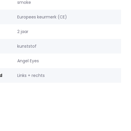
smoke
Europees keurmerk (CE)
2 jaar
kunststof
Angel Eyes
d
Links + rechts