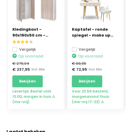
Kledingkast -
Kaptafel - ronde
90x190x50 cm -
spiegel - make up
wit/Pijn...
ta...
Vergelijk
Vergelijk
Op voorraad
Op voorraad
€ 279,04
€ 89,95
€ 237,95
€ 72,95
Incl. btw
Incl. btw
Bekijken
Bekijken
Levertijd: Bestel vóór
Voor 23:59 besteld,
13:00, morgen in huis ⚠
morgenavond thuis
(ma-vrij)
(ma-vrij 17-22) ⚠
Laatst bekeken