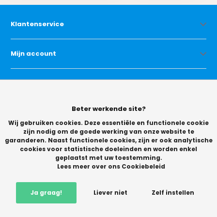
Klantenservice
Mijn account
Categorieën
Beter werkende site?
Contact
Wij gebruiken cookies. Deze essentiële en functionele cookie
zijn nodig om de goede werking van onze website te
garanderen. Naast functionele cookies, zijn er ook analytische
cookies voor statistische doeleinden en worden enkel
geplaatst met uw toestemming.
Lees meer over ons Cookiebeleid
© Copyright 2026 -
Ja graag!
Liever niet
Zelf instellen
Vikingchoice.nl - Scherpe prijzen! Ruime keuze
9.2
- Trusted
Shops waardering
-
+
In winkelwagen