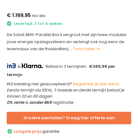
€ 1.169,95
Incl. btw
Levertijd: 3 tot 4 weken
De SolaX BMS-Parallel Box II vergroot met zijn twee modules
jouw energie opslagsysteem en verlengt ook nog eens de
levensduur van de thuisbatterij....
Toon meer
&
Betaal in 3 termijnen:
€389,98 per
termijn
IN3 betaling niet geaccepteerd?
Registreer je dan eerst
Eerste termijn via IDEAL, 't tweede en derde termijn betaal je
binnen 30 en 60 dagen
0% rente
&
zonder BKR
registratie
Grotere aantallen? Vraag hier offerte aan
Laagste prijs
garantie