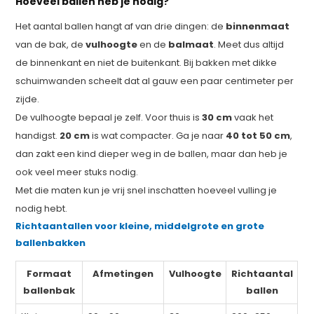
Hoeveel ballen heb je nodig?
Het aantal ballen hangt af van drie dingen: de
binnenmaat
van de bak, de
vulhoogte
en de
balmaat
. Meet dus altijd
de binnenkant en niet de buitenkant. Bij bakken met dikke
schuimwanden scheelt dat al gauw een paar centimeter per
zijde.
De vulhoogte bepaal je zelf. Voor thuis is
30 cm
vaak het
handigst.
20 cm
is wat compacter. Ga je naar
40 tot 50 cm
,
dan zakt een kind dieper weg in de ballen, maar dan heb je
ook veel meer stuks nodig.
Met die maten kun je vrij snel inschatten hoeveel vulling je
nodig hebt.
Richtaantallen voor kleine, middelgrote en grote
ballenbakken
Formaat
Afmetingen
Vulhoogte
Richtaantal
ballenbak
ballen