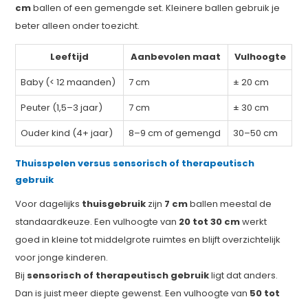
cm
ballen of een gemengde set. Kleinere ballen gebruik je
beter alleen onder toezicht.
Leeftijd
Aanbevolen maat
Vulhoogte
Baby (< 12 maanden)
7 cm
± 20 cm
Peuter (1,5–3 jaar)
7 cm
± 30 cm
Ouder kind (4+ jaar)
8–9 cm of gemengd
30–50 cm
Thuisspelen versus sensorisch of therapeutisch
gebruik
Voor dagelijks
thuisgebruik
zijn
7 cm
ballen meestal de
standaardkeuze. Een vulhoogte van
20 tot 30 cm
werkt
goed in kleine tot middelgrote ruimtes en blijft overzichtelijk
voor jonge kinderen.
Bij
sensorisch of therapeutisch gebruik
ligt dat anders.
Dan is juist meer diepte gewenst. Een vulhoogte van
50 tot