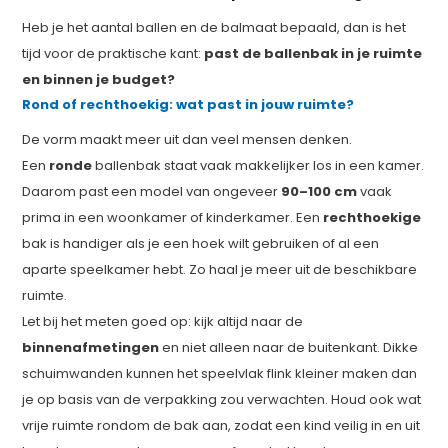
Heb je het aantal ballen en de balmaat bepaald, dan is het
tijd voor de praktische kant:
past de ballenbak in je ruimte
en binnen je budget?
Rond of rechthoekig: wat past in jouw ruimte?
De vorm maakt meer uit dan veel mensen denken.
Een
ronde
ballenbak staat vaak makkelijker los in een kamer.
Daarom past een model van ongeveer
90–100 cm
vaak
prima in een woonkamer of kinderkamer. Een
rechthoekige
bak is handiger als je een hoek wilt gebruiken of al een
aparte speelkamer hebt. Zo haal je meer uit de beschikbare
ruimte.
Let bij het meten goed op: kijk altijd naar de
binnenafmetingen
en niet alleen naar de buitenkant. Dikke
schuimwanden kunnen het speelvlak flink kleiner maken dan
je op basis van de verpakking zou verwachten. Houd ook wat
vrije ruimte rondom de bak aan, zodat een kind veilig in en uit