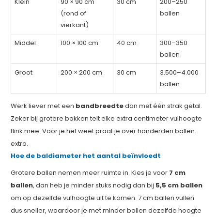
Klein
90 × 90 cm
30 cm
200–250
(rond of
ballen
vierkant)
Middel
100 × 100 cm
40 cm
300–350
ballen
Groot
200 × 200 cm
30 cm
3.500–4.000
ballen
Werk liever met een
bandbreedte
dan met één strak getal.
Zeker bij grotere bakken telt elke extra centimeter vulhoogte
flink mee. Voor je het weet praat je over honderden ballen
extra.
Hoe de baldiameter het aantal beïnvloedt
Grotere ballen nemen meer ruimte in. Kies je voor
7 cm
ballen
, dan heb je minder stuks nodig dan bij
5,5 cm ballen
om op dezelfde vulhoogte uit te komen. 7 cm ballen vullen
dus sneller, waardoor je met minder ballen dezelfde hoogte