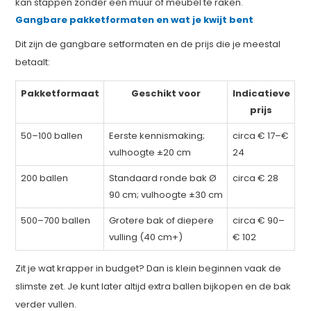
kan stappen zonder een muur of meubel te raken.
Gangbare pakketformaten en wat je kwijt bent
Dit zijn de gangbare setformaten en de prijs die je meestal
betaalt:
Pakketformaat
Geschikt voor
Indicatieve
prijs
50–100 ballen
Eerste kennismaking;
circa € 17–€
vulhoogte ±20 cm
24
200 ballen
Standaard ronde bak Ø
circa € 28
90 cm; vulhoogte ±30 cm
500–700 ballen
Grotere bak of diepere
circa € 90–
vulling (40 cm+)
€ 102
Zit je wat krapper in budget? Dan is klein beginnen vaak de
slimste zet. Je kunt later altijd extra ballen bijkopen en de bak
verder vullen.