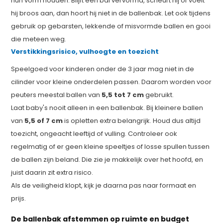
hun vorm houden. Blijft een bal vervormd, scheurt hij of voelt
hij broos aan, dan hoort hij niet in de ballenbak. Let ook tijdens
gebruik op gebarsten, lekkende of misvormde ballen en gooi
die meteen weg.
Verstikkingsrisico, vulhoogte en toezicht
Speelgoed voor kinderen onder de 3 jaar mag niet in de
cilinder voor kleine onderdelen passen. Daarom worden voor
peuters meestal ballen van
5,5 tot 7 cm
gebruikt.
Laat baby's nooit alleen in een ballenbak. Bij kleinere ballen
van
5,5 of 7 cm
is opletten extra belangrijk. Houd dus altijd
toezicht, ongeacht leeftijd of vulling. Controleer ook
regelmatig of er geen kleine speeltjes of losse spullen tussen
de ballen zijn beland. Die zie je makkelijk over het hoofd, en
juist daarin zit extra risico.
Als de veiligheid klopt, kijk je daarna pas naar formaat en
prijs.
De ballenbak afstemmen op ruimte en budget