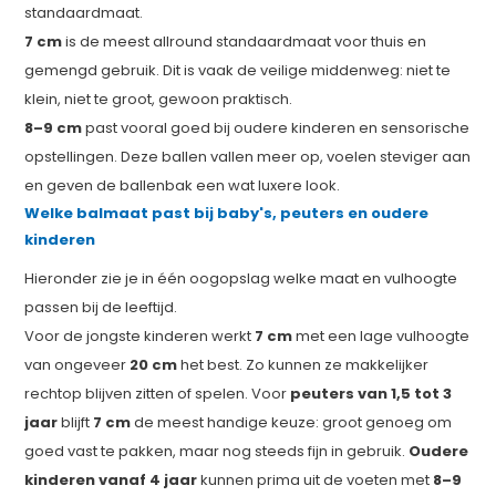
standaardmaat.
7 cm
is de meest allround standaardmaat voor thuis en
gemengd gebruik. Dit is vaak de veilige middenweg: niet te
klein, niet te groot, gewoon praktisch.
8–9 cm
past vooral goed bij oudere kinderen en sensorische
opstellingen. Deze ballen vallen meer op, voelen steviger aan
en geven de ballenbak een wat luxere look.
Welke balmaat past bij baby's, peuters en oudere
kinderen
Hieronder zie je in één oogopslag welke maat en vulhoogte
passen bij de leeftijd.
Voor de jongste kinderen werkt
7 cm
met een lage vulhoogte
van ongeveer
20 cm
het best. Zo kunnen ze makkelijker
rechtop blijven zitten of spelen. Voor
peuters van 1,5 tot 3
jaar
blijft
7 cm
de meest handige keuze: groot genoeg om
goed vast te pakken, maar nog steeds fijn in gebruik.
Oudere
kinderen vanaf 4 jaar
kunnen prima uit de voeten met
8–9