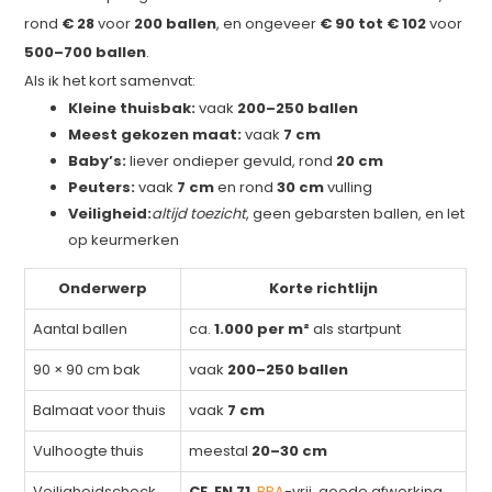
rond
€ 28
voor
200 ballen
, en ongeveer
€ 90 tot € 102
voor
500–700 ballen
.
Als ik het kort samenvat:
Kleine thuisbak:
vaak
200–250 ballen
Meest gekozen maat:
vaak
7 cm
Baby’s:
liever ondieper gevuld, rond
20 cm
Peuters:
vaak
7 cm
en rond
30 cm
vulling
Veiligheid:
altijd toezicht
, geen gebarsten ballen, en let
op keurmerken
Onderwerp
Korte richtlijn
Aantal ballen
ca.
1.000 per m²
als startpunt
90 × 90 cm bak
vaak
200–250 ballen
Balmaat voor thuis
vaak
7 cm
Vulhoogte thuis
meestal
20–30 cm
Veiligheidscheck
CE
,
EN 71
,
BPA
-vrij, goede afwerking