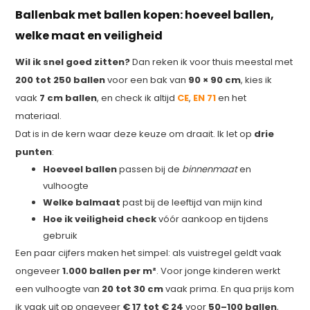
Ballenbak met ballen kopen: hoeveel ballen,
welke maat en veiligheid
Wil ik snel goed zitten?
Dan reken ik voor thuis meestal met
200 tot 250 ballen
voor een bak van
90 × 90 cm
, kies ik
vaak
7 cm ballen
, en check ik altijd
CE
,
EN 71
en het
materiaal.
Dat is in de kern waar deze keuze om draait. Ik let op
drie
punten
:
Hoeveel ballen
passen bij de
binnenmaat
en
vulhoogte
Welke balmaat
past bij de leeftijd van mijn kind
Hoe ik veiligheid check
vóór aankoop en tijdens
gebruik
Een paar cijfers maken het simpel: als vuistregel geldt vaak
ongeveer
1.000 ballen per m²
. Voor jonge kinderen werkt
een vulhoogte van
20 tot 30 cm
vaak prima. En qua prijs kom
ik vaak uit op ongeveer
€ 17 tot € 24
voor
50–100 ballen
,