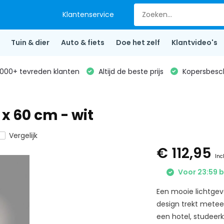
Klantenservice
Tuin & dier
Auto & fiets
Doe het zelf
Klantvideo's
000+ tevreden klanten
Altijd de beste prijs
Kopersbesc
 x 60 cm - wit
Vergelijk
€ 112,95
Inc
Voor 23:59 b
Een mooie lichtge
design trekt metee
een hotel, studeer