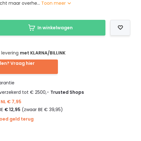
cht maar overhe...
Toon meer
In winkelwagen
 levering
met KLARNA/BILLINK
len? Vraag hier
rantie
verzekerd tot € 2500,-
Trusted Shops
NL € 7,95
BE
€ 12,95
(zwaar BE € 39,95)
goed geld terug