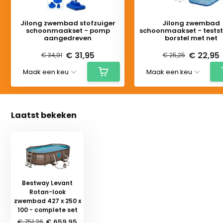
Jilong zwembad stofzuiger
Jilong zwembad
schoonmaakset - pomp
schoonmaakset - testst
aangedreven
borstel met net
€ 31,95
€ 22,95
€ 34,91
€ 25,25
Laatst bekeken
Bestway Levant
Rotan-look
zwembad 427 x 250 x
100 - complete set
€ 751,26
€ 659,95