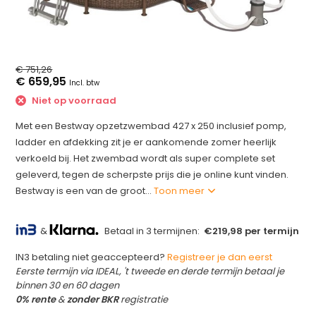
€ 751,26
€ 659,95
Incl. btw
Niet op voorraad
Met een Bestway opzetzwembad 427 x 250 inclusief pomp,
ladder en afdekking zit je er aankomende zomer heerlijk
verkoeld bij. Het zwembad wordt als super complete set
geleverd, tegen de scherpste prijs die je online kunt vinden.
Bestway is een van de groot...
Toon meer
&
Betaal in 3 termijnen:
€219,98 per termijn
IN3 betaling niet geaccepteerd?
Registreer je dan eerst
Eerste termijn via IDEAL, 't tweede en derde termijn betaal je
binnen 30 en 60 dagen
0% rente
&
zonder BKR
registratie