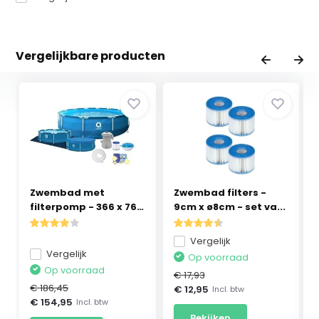
Vergelijkbare producten
Zwembad met
Zwembad filters -
filterpomp - 366 x 76
9cm x ø8cm - set va...
cm ...
Vergelijk
Vergelijk
Op voorraad
Op voorraad
€ 17,93
€ 186,45
€ 12,95
Incl. btw
€ 154,95
Incl. btw
Bekijken