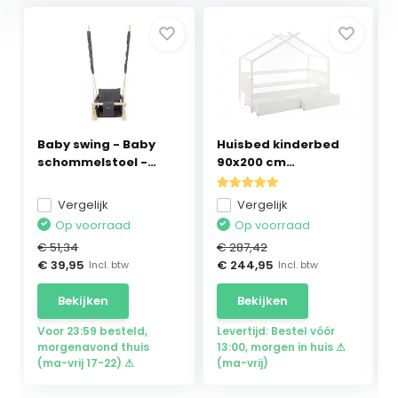
Baby swing - Baby
Huisbed kinderbed
schommelstoel -
90x200 cm
max...
grenenhou...
Vergelijk
Vergelijk
Op voorraad
Op voorraad
€ 51,34
€ 287,42
€ 39,95
€ 244,95
Incl. btw
Incl. btw
Bekijken
Bekijken
Voor 23:59 besteld,
Levertijd: Bestel vóór
morgenavond thuis
13:00, morgen in huis ⚠
(ma-vrij 17-22) ⚠
(ma-vrij)