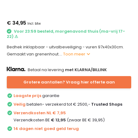
€ 34,95
Incl. btw
Voor 23:59 besteld, morgenavond thuis (ma-vrij 17-
22) ⚠
Bedhek inklapbaar - uitvalbeveiliging - vuren 97x40x30cm.
Gemaakt van grenenhout....
Toon meer
Betaal na levering
met KLARNA/BILLINK
Grotere aantallen? Vraag hier offerte aan
Laagste prijs
garantie
Veilig
betalen- verzekerd tot € 2500,-
Trusted Shops
Verzendkosten NL € 7,95
Verzendkosten BE
€ 12,95
(zwaar BE € 39,95)
14 dagen niet goed geld terug