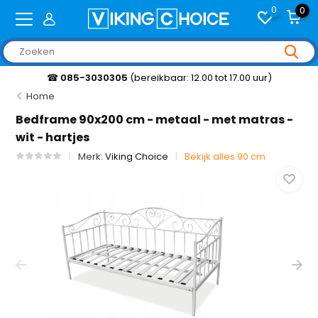
0
0
☎
085-3030305
(bereikbaar: 12.00 tot 17.00 uur)
Home
Bedframe 90x200 cm - metaal - met matras -
wit - hartjes
Merk:
Viking Choice
Bekijk alles 90 cm