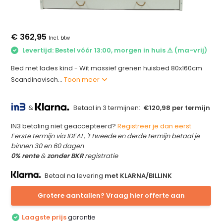
€ 362,95
Incl. btw
Levertijd: Bestel vóór 13:00, morgen in huis ⚠ (ma-vrij)
Bed met lades kind - Wit massief grenen huisbed 80x160cm
Scandinavisch...
Toon meer
&
Betaal in 3 termijnen:
€120,98 per termijn
IN3 betaling niet geaccepteerd?
Registreer je dan eerst
Eerste termijn via IDEAL, 't tweede en derde termijn betaal je
binnen 30 en 60 dagen
0% rente
&
zonder BKR
registratie
Betaal na levering
met KLARNA/BILLINK
Grotere aantallen? Vraag hier offerte aan
Laagste prijs
garantie