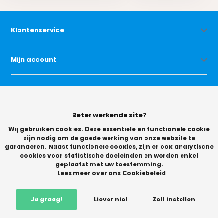
Klantenservice
Mijn account
Categorieën
Beter werkende site?
Contact
Wij gebruiken cookies. Deze essentiële en functionele cookie
zijn nodig om de goede werking van onze website te
garanderen. Naast functionele cookies, zijn er ook analytische
cookies voor statistische doeleinden en worden enkel
geplaatst met uw toestemming.
Lees meer over ons Cookiebeleid
© Copyright 2026 -
Ja graag!
Liever niet
Zelf instellen
Vikingchoice.nl - Scherpe prijzen! Ruime keuze
9.2
- Trusted
Shops waardering