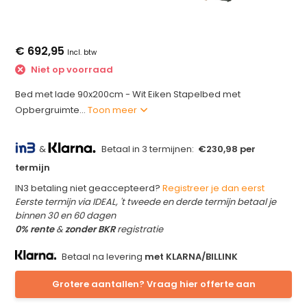
€ 692,95
Incl. btw
Niet op voorraad
Bed met lade 90x200cm - Wit Eiken Stapelbed met
Opbergruimte...
Toon meer
&
Betaal in 3 termijnen:
€230,98 per
termijn
IN3 betaling niet geaccepteerd?
Registreer je dan eerst
Eerste termijn via IDEAL, 't tweede en derde termijn betaal je
binnen 30 en 60 dagen
0% rente
&
zonder BKR
registratie
Betaal na levering
met KLARNA/BILLINK
Grotere aantallen? Vraag hier offerte aan