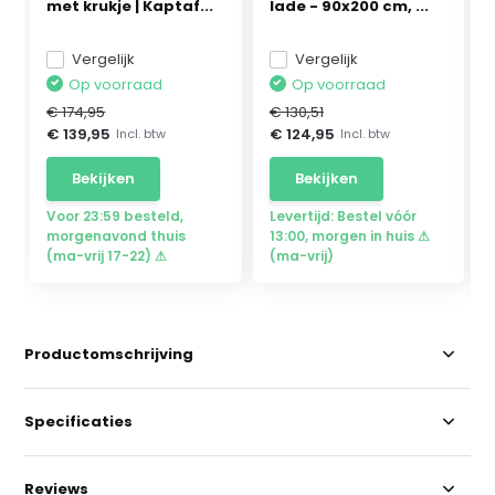
met krukje | Kaptaf...
lade - 90x200 cm, ...
Vergelijk
Vergelijk
Op voorraad
Op voorraad
€ 174,95
€ 130,51
€ 139,95
€ 124,95
Incl. btw
Incl. btw
Bekijken
Bekijken
Voor 23:59 besteld,
Levertijd: Bestel vóór
morgenavond thuis
13:00, morgen in huis ⚠
(ma-vrij 17-22) ⚠
(ma-vrij)
Productomschrijving
Specificaties
Reviews