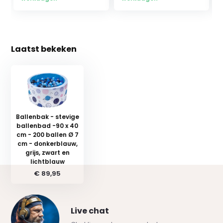
Laatst bekeken
Ballenbak - stevige
ballenbad -90 x 40
cm - 200 ballen Ø 7
cm - donkerblauw,
grijs, zwart en
lichtblauw
€ 89,95
Live chat