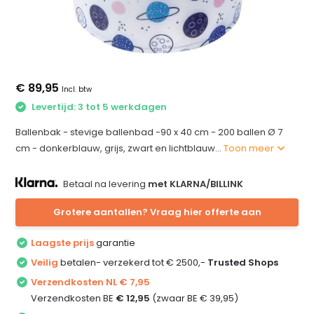
€ 89,95
Incl. btw
Levertijd: 3 tot 5 werkdagen
Ballenbak - stevige ballenbad -90 x 40 cm - 200 ballen Ø 7
cm - donkerblauw, grijs, zwart en lichtblauw...
Toon meer
Betaal na levering
met KLARNA/BILLINK
Grotere aantallen? Vraag hier offerte aan
Laagste prijs
garantie
Veilig
betalen- verzekerd tot € 2500,-
Trusted Shops
Verzendkosten NL € 7,95
Verzendkosten BE
€ 12,95
(zwaar BE € 39,95)