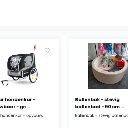
ar hondenkar -
Ballenbak - stevig
baar - gri...
ballenbad - 90 cm ...
r hondenkar - opvouw...
Ballenbak - stevig ballenba.