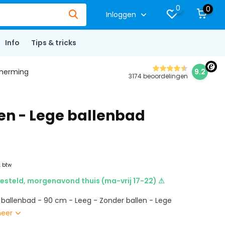
0
0
Inloggen
Info
Tips & tricks
herming
9.2
3174 beoordelingen
len - Lege ballenbad
. btw
esteld, morgenavond thuis (ma-vrij 17-22) ⚠
e ballenbad - 90 cm - Leeg - Zonder ballen - Lege
meer