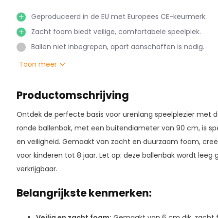
Geproduceerd in de EU met Europees CE-keurmerk.
Zacht foam biedt veilige, comfortabele speelplek.
Ballen niet inbegrepen, apart aanschaffen is nodig.
Toon meer
Productomschrijving
Ontdek de perfecte basis voor urenlang speelplezier met d
ronde ballenbak, met een buitendiameter van 90 cm, is s
en veiligheid. Gemaakt van zacht en duurzaam foam, creë
voor kinderen tot 8 jaar. Let op: deze ballenbak wordt leeg g
verkrijgbaar.
Belangrijkste kenmerken:
Veilig en zacht foam:
Gemaakt van 6 cm dik, zacht f