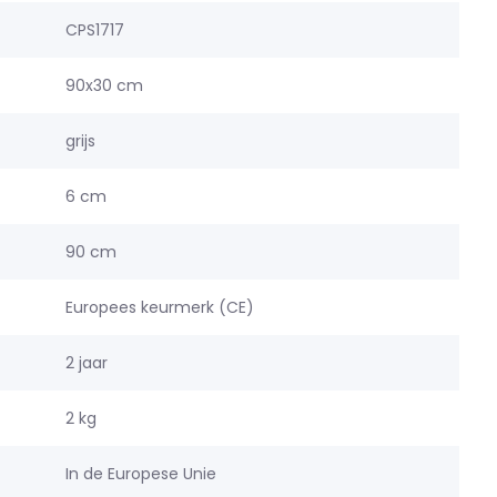
CPS1717
90x30 cm
grijs
6 cm
90 cm
Europees keurmerk (CE)
2 jaar
2 kg
In de Europese Unie