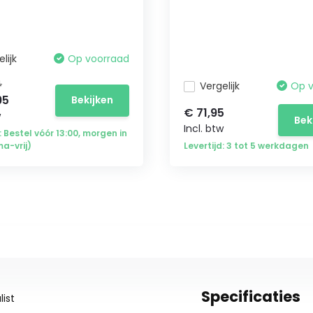
lijk
Op voorraad
4
Vergelijk
Op 
95
Bekijken
€ 71,95
w
Bek
Incl. btw
: Bestel vóór 13:00, morgen in
ma-vrij)
Levertijd: 3 tot 5 werkdagen
Specificaties
ist