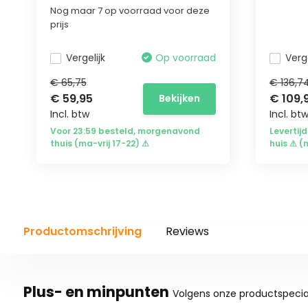
Nog maar 7 op voorraad voor deze
prijs
Vergelijk
Op voorraad
Verge
€ 65,75
€ 136,7
€ 59,95
€ 109,
Bekijken
Incl. btw
Incl. bt
Voor 23:59 besteld, morgenavond
Levertijd
thuis (ma-vrij 17-22) ⚠
huis ⚠ (
Productomschrijving
Reviews
Plus- en minpunten
Volgens onze productspecial