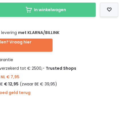
In winkelwagen
 levering
met KLARNA/BILLINK
len? Vraag hier
rantie
verzekerd tot € 2500,-
Trusted Shops
NL € 7,95
BE
€ 12,95
(zwaar BE € 39,95)
goed geld terug