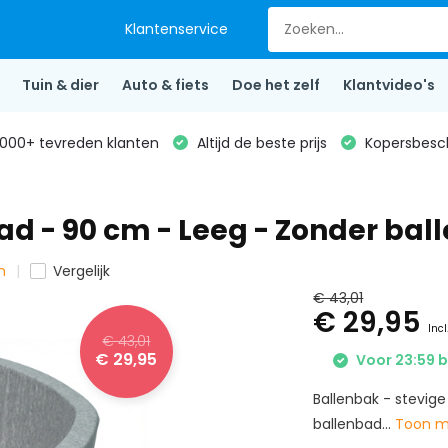
Klantenservice
Tuin & dier
Auto & fiets
Doe het zelf
Klantvideo's
000+ tevreden klanten
Altijd de beste prijs
Kopersbesc
ad - 90 cm - Leeg - Zonder bal
n
Vergelijk
€ 43,01
€ 29,95
Incl
€ 43,01
€ 29,95
Voor 23:59 b
Ballenbak - stevig
ballenbad...
Toon 