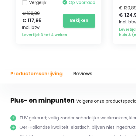
Vergelijk
Op voorraad
€ 130,8
€ 130,89
€ 124,
€ 117,95
Bekijken
Incl. bt
Incl. btw
Levertijd
Levertijd: 3 tot 4 weken
huis ⚠ (
Productomschrijving
Reviews
Plus- en minpunten
Volgens onze productspecial
TÜV gekeurd; veilig zonder schadelijke weekmakers, kle
Oer-Hollandse kwaliteit; elastisch, blijven niet ingedrukt