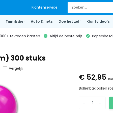
Klantenservice
Tuin & dier
Auto & fiets
Doe het zelf
Klantvideo's
000+ tevreden klanten
Altijd de beste prijs
Kopersbesc
m) 300 stuks
Vergelijk
€ 52,95
Inc
Ballenbak ballen r
-
+