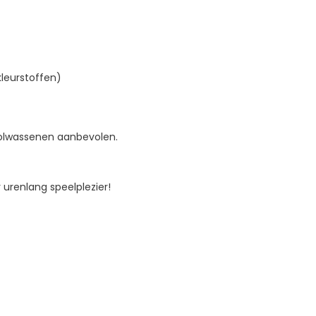
leurstoffen)
olwassenen aanbevolen.
r urenlang speelplezier!