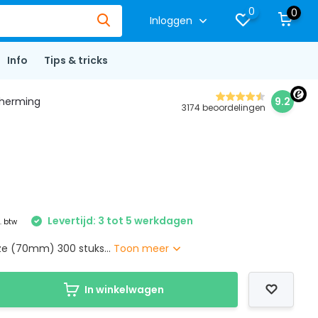
0
0
Inloggen
Info
Tips & tricks
herming
9.2
3174 beoordelingen
Levertijd: 3 tot 5 werkdagen
l. btw
oze (70mm) 300 stuks...
Toon meer
In winkelwagen