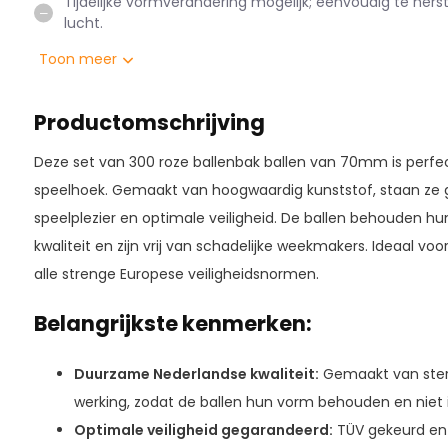
Tijdelijke vormverandering mogelijk; eenvoudig te her
lucht.
Toon meer
Productomschrijving
Deze set van 300 roze ballenbak ballen van 70mm is perfec
speelhoek. Gemaakt van hoogwaardig kunststof, staan ze 
speelplezier en optimale veiligheid. De ballen behouden hu
kwaliteit en zijn vrij van schadelijke weekmakers. Ideaal vo
alle strenge Europese veiligheidsnormen.
Belangrijkste kenmerken:
Duurzame Nederlandse kwaliteit:
Gemaakt van sterk
werking, zodat de ballen hun vorm behouden en niet i
Optimale veiligheid gegarandeerd:
TÜV gekeurd en 