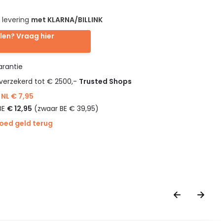
 levering
met KLARNA/BILLINK
len? Vraag hier
rantie
verzekerd tot € 2500,-
Trusted Shops
NL € 7,95
BE
€ 12,95
(zwaar BE € 39,95)
goed geld terug