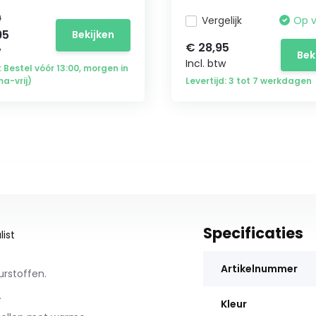
9
Vergelijk
Op 
95
Bekijken
€ 28,95
w
Bek
Incl. btw
: Bestel vóór 13:00, morgen in
ma-vrij)
Levertijd: 3 tot 7 werkdagen
Specificaties
ist
Artikelnummer
urstoffen.
.
Kleur