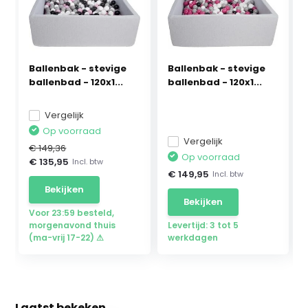
Ballenbak - stevige
Ballenbak - stevige
ballenbad - 120x1...
ballenbad - 120x1...
Vergelijk
Op voorraad
Vergelijk
€ 149,36
Op voorraad
€ 135,95
Incl. btw
€ 149,95
Incl. btw
Bekijken
Bekijken
Voor 23:59 besteld,
morgenavond thuis
Levertijd: 3 tot 5
(ma-vrij 17-22) ⚠
werkdagen
Laatst bekeken