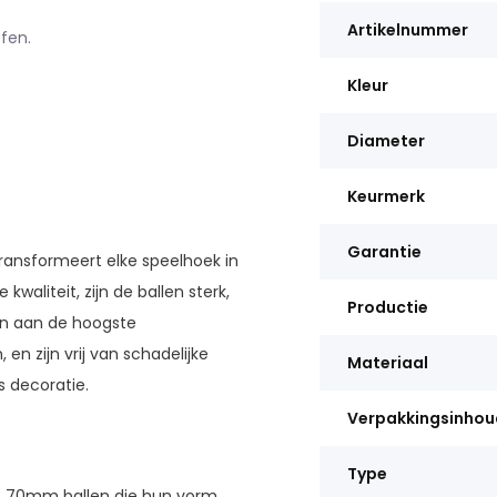
Artikelnummer
ffen.
Kleur
Diameter
Keurmerk
Garantie
ansformeert elke speelhoek in
waliteit, zijn de ballen sterk,
Productie
en aan de hoogste
n zijn vrij van schadelijke
Materiaal
s decoratie.
Verpakkingsinhou
Type
he 70mm ballen die hun vorm