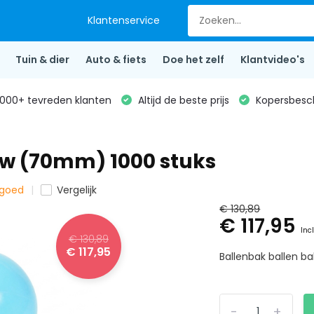
Klantenservice
Tuin & dier
Auto & fiets
Doe het zelf
Klantvideo's
000+ tevreden klanten
Altijd de beste prijs
Kopersbesc
uw (70mm) 1000 stuks
lgoed
Vergelijk
€ 130,89
€ 117,95
Inc
€ 130,89
€ 117,95
Ballenbak ballen b
-
+