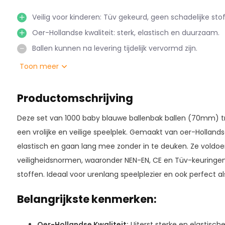
Veilig voor kinderen: Tüv gekeurd, geen schadelijke sto
Oer-Hollandse kwaliteit: sterk, elastisch en duurzaam.
Ballen kunnen na levering tijdelijk vervormd zijn.
Toon meer
Productomschrijving
Deze set van 1000 baby blauwe ballenbak ballen (70mm) tr
een vrolijke en veilige speelplek. Gemaakt van oer-Hollandse k
elastisch en gaan lang mee zonder in te deuken. Ze voldo
veiligheidsnormen, waaronder NEN-EN, CE en Tüv-keuringen, e
stoffen. Ideaal voor urenlang speelplezier en ook perfect al
Belangrijkste kenmerken:
Oer-Hollandse Kwaliteit:
Uiterst sterke en elastisc