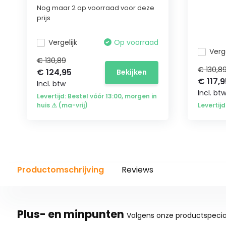
Nog maar 2 op voorraad voor deze
prijs
Vergelijk
Op voorraad
Verge
€ 130,89
€ 130,8
€ 124,95
Bekijken
€ 117,9
Incl. btw
Incl. bt
Levertijd: Bestel vóór 13:00, morgen in
huis ⚠ (ma-vrij)
Levertijd
Productomschrijving
Reviews
Plus- en minpunten
Volgens onze productspecial