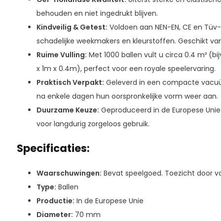
behouden en niet ingedrukt blijven.
Kindveilig & Getest:
Voldoen aan NEN-EN, CE en Tüv-
schadelijke weekmakers en kleurstoffen. Geschikt van
Ruime Vulling:
Met 1000 ballen vult u circa 0.4 m³ (b
x 1m x 0.4m), perfect voor een royale speelervaring.
Praktisch Verpakt:
Geleverd in een compacte vacuü
na enkele dagen hun oorspronkelijke vorm weer aan.
Duurzame Keuze:
Geproduceerd in de Europese Unie 
voor langdurig zorgeloos gebruik.
Specificaties:
Waarschuwingen:
Bevat speelgoed. Toezicht door v
Type:
Ballen
Productie:
In de Europese Unie
Diameter:
70 mm