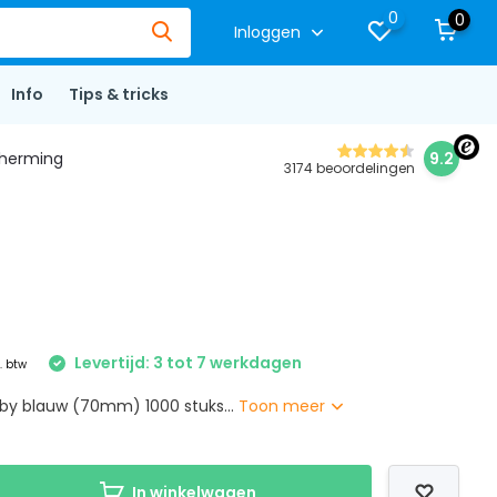
0
0
Inloggen
Info
Tips & tricks
herming
9.2
3174 beoordelingen
Levertijd: 3 tot 7 werkdagen
l. btw
aby blauw (70mm) 1000 stuks...
Toon meer
In winkelwagen