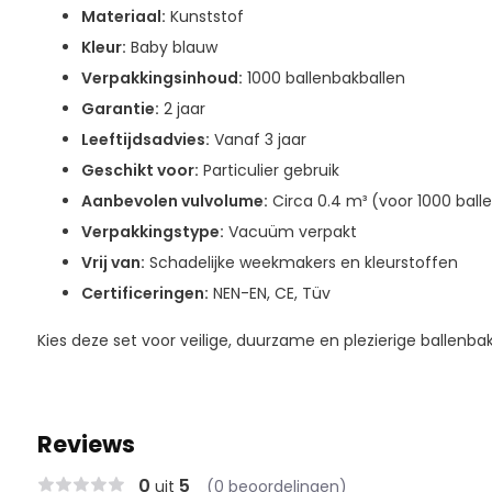
Materiaal:
Kunststof
Kleur:
Baby blauw
Verpakkingsinhoud:
1000 ballenbakballen
Garantie:
2 jaar
Leeftijdsadvies:
Vanaf 3 jaar
Geschikt voor:
Particulier gebruik
Aanbevolen vulvolume:
Circa 0.4 m³ (voor 1000 ball
Verpakkingstype:
Vacuüm verpakt
Vrij van:
Schadelijke weekmakers en kleurstoffen
Certificeringen:
NEN-EN, CE, Tüv
Kies deze set voor veilige, duurzame en plezierige ballenba
Reviews
0
5
uit
(0 beoordelingen)