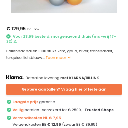
€ 129,95
Incl. btw
Voor 23:59 besteld, morgenavond thuis (ma-vrij 17-
22) ⚠
Ballenbak ballen 1000 stuks 7cm, goud, zilver, transparant,
turqoise, lichtblauw...
Toon meer
Betaal na levering
met KLARNA/BILLINK
Grotere aantallen? Vraag hier offerte aan
Laagste prijs
garantie
Veilig
betalen- verzekerd tot € 2500,-
Trusted Shops
Verzendkosten NL € 7,95
Verzendkosten BE
€ 12,95
(zwaar BE € 39,95)