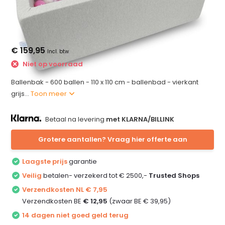
€ 159,95
Incl. btw
Niet op voorraad
Ballenbak - 600 ballen - 110 x 110 cm - ballenbad - vierkant
grijs...
Toon meer
Betaal na levering
met KLARNA/BILLINK
Grotere aantallen? Vraag hier offerte aan
Laagste prijs
garantie
Veilig
betalen- verzekerd tot € 2500,-
Trusted Shops
Verzendkosten NL € 7,95
Verzendkosten BE
€ 12,95
(zwaar BE € 39,95)
14 dagen niet goed geld terug