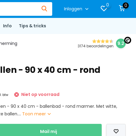
0
0
Inloggen
Info
Tips & tricks
herming
9.2
3174 beoordelingen
len - 90 x 40 cm - rond
Niet op voorraad
l. btw
llen - 90 x 40 cm - ballenbad - rond marmer. Met witte,
e ballen....
Toon meer
Mail mij