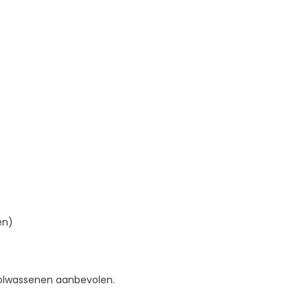
en)
olwassenen aanbevolen.