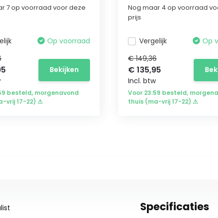
r 7 op voorraad voor deze
Nog maar 4 op voorraad vo
prijs
lijk
Op voorraad
Vergelijk
Op 
6
€ 149,36
95
€ 135,95
Bekijken
Bek
w
Incl. btw
:59 besteld, morgenavond
Voor 23:59 besteld, morgen
a-vrij 17-22) ⚠
thuis (ma-vrij 17-22) ⚠
Specificaties
ist