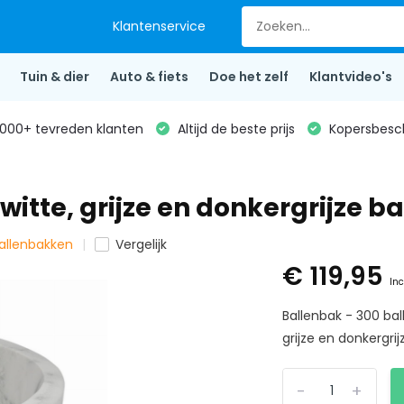
Klantenservice
Tuin & dier
Auto & fiets
Doe het zelf
Klantvideo's
000+ tevreden klanten
Altijd de beste prijs
Kopersbesc
te, grijze en donkergrijze bal
ballenbakken
Vergelijk
€ 119,95
Inc
Ballenbak - 300 ba
grijze en donkergrijz
-
+