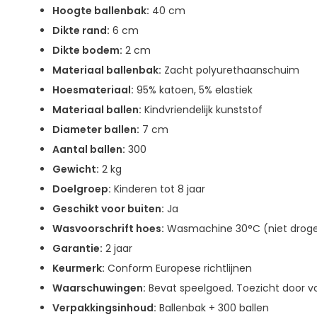
Hoogte ballenbak:
40 cm
Dikte rand:
6 cm
Dikte bodem:
2 cm
Materiaal ballenbak:
Zacht polyurethaanschuim
Hoesmateriaal:
95% katoen, 5% elastiek
Materiaal ballen:
Kindvriendelijk kunststof
Diameter ballen:
7 cm
Aantal ballen:
300
Gewicht:
2 kg
Doelgroep:
Kinderen tot 8 jaar
Geschikt voor buiten:
Ja
Wasvoorschrift hoes:
Wasmachine 30°C (niet drog
Garantie:
2 jaar
Keurmerk:
Conform Europese richtlijnen
Waarschuwingen:
Bevat speelgoed. Toezicht door v
Verpakkingsinhoud:
Ballenbak + 300 ballen