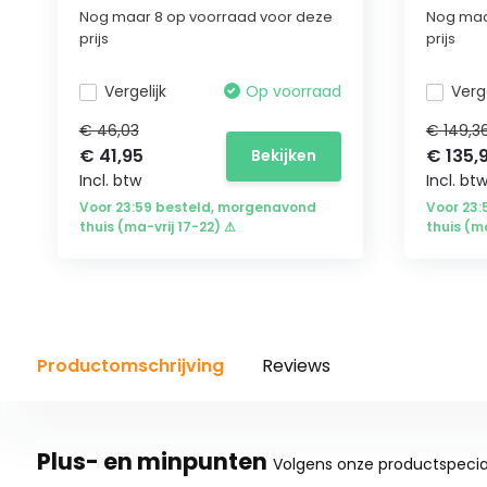
Nog maar 8 op voorraad voor deze
Nog maa
prijs
prijs
Vergelijk
Op voorraad
Verge
€ 46,03
€ 149,3
€ 41,95
€ 135,
Bekijken
Incl. btw
Incl. bt
Voor 23:59 besteld, morgenavond
Voor 23
thuis (ma-vrij 17-22) ⚠
thuis (m
Productomschrijving
Reviews
Plus- en minpunten
Volgens onze productspecial