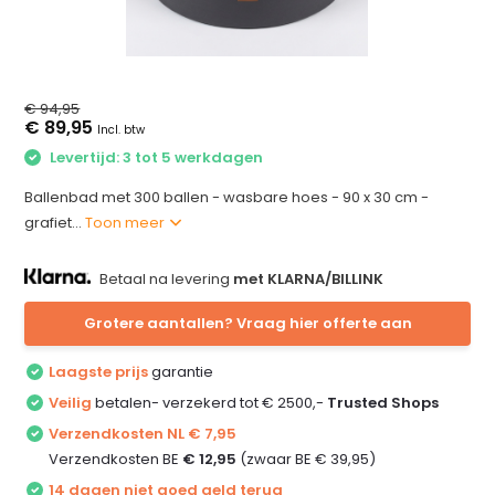
€ 94,95
€ 89,95
Incl. btw
Levertijd: 3 tot 5 werkdagen
Ballenbad met 300 ballen - wasbare hoes - 90 x 30 cm -
grafiet...
Toon meer
Betaal na levering
met KLARNA/BILLINK
Grotere aantallen? Vraag hier offerte aan
Laagste prijs
garantie
Veilig
betalen- verzekerd tot € 2500,-
Trusted Shops
Verzendkosten NL € 7,95
Verzendkosten BE
€ 12,95
(zwaar BE € 39,95)
14 dagen niet goed geld terug