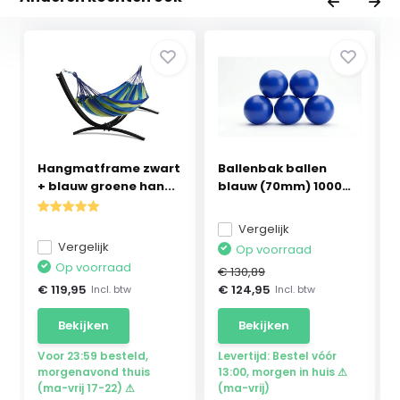
Hangmatframe zwart
Ballenbak ballen
+ blauw groene han...
blauw (70mm) 1000
stuks
Vergelijk
Vergelijk
Op voorraad
Op voorraad
€ 130,89
€ 119,95
€ 124,95
Incl. btw
Incl. btw
Bekijken
Bekijken
Voor 23:59 besteld,
Levertijd: Bestel vóór
morgenavond thuis
13:00, morgen in huis ⚠
(ma-vrij 17-22) ⚠
(ma-vrij)