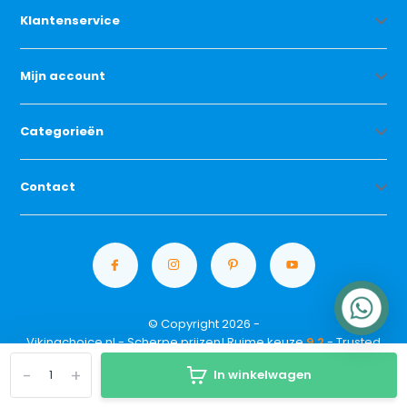
Klantenservice
Mijn account
Categorieën
Contact
© Copyright 2026 -
Vikingchoice.nl - Scherpe prijzen! Ruime keuze
9.2
- Trusted
Shops waardering
-
+
In winkelwagen