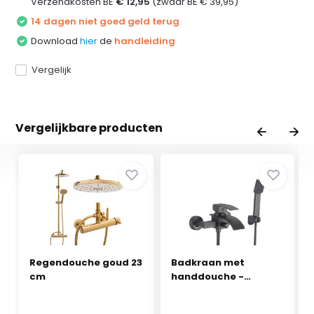
Verzendkosten BE
€ 12,95
(zwaar BE € 39,95)
14 dagen niet goed geld terug
Download
hier
de
handleiding
Vergelijk
Vergelijkbare producten
Regendouche goud 23
Badkraan met
cm
handdouche -
opbouw - pl...