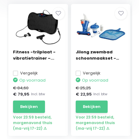
Fitness -trilplaat -
Jilong zwembad
vibratietrainer –...
schoonmaakset -
testst...
Vergelijk
Vergelijk
Op voorraad
Op voorraad
€ 84,60
€ 25,25
€ 79,95
€ 22,95
Incl. btw
Incl. btw
Bekijken
Bekijken
Voor 23:59 besteld,
Voor 23:59 besteld,
morgenavond thuis
morgenavond thuis
(ma-vrij 17-22) ⚠
(ma-vrij 17-22) ⚠