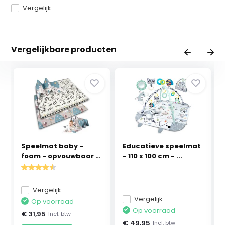
Vergelijk
Vergelijkbare producten
Speelmat baby -
Educatieve speelmat
foam - opvouwbaar -
- 110 x 100 cm - ...
2...
Vergelijk
Vergelijk
Op voorraad
Op voorraad
€ 31,95
Incl. btw
€ 49,95
Incl. btw