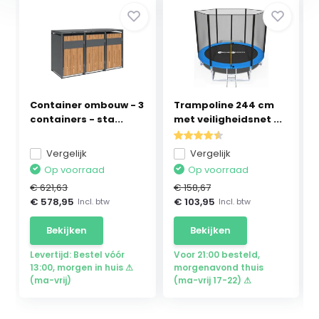
Container ombouw - 3
Trampoline 244 cm
containers - sta...
met veiligheidsnet ...
Vergelijk
Vergelijk
Op voorraad
Op voorraad
€ 621,63
€ 158,67
€ 578,95
€ 103,95
Incl. btw
Incl. btw
Bekijken
Bekijken
Levertijd: Bestel vóór
Voor 21:00 besteld,
13:00, morgen in huis ⚠
morgenavond thuis
(ma-vrij)
(ma-vrij 17-22) ⚠