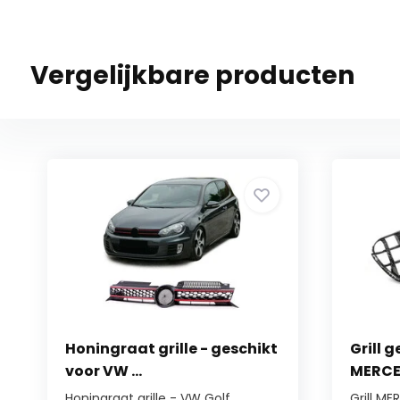
Vergelijkbare producten
Honingraat grille - geschikt
Grill 
voor VW ...
MERCED
Honingraat grille - VW Golf...
Grill M