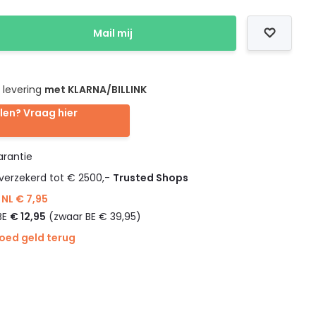
Mail mij
 levering
met KLARNA/BILLINK
len? Vraag hier
rantie
verzekerd tot € 2500,-
Trusted Shops
NL € 7,95
BE
€ 12,95
(zwaar BE € 39,95)
goed geld terug