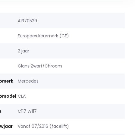
A1370529
Europees keurmerk (CE)
2 jaar
Glans Zwart/Chroom
tomerk
Mercedes
tomodel
CLA
e
C117 W117
uwjaar
Vanaf 07/2016 (facelift)