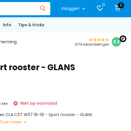
0
0
Inloggen
Info
Tips & tricks
herming
9.2
3174 beoordelingen
rt rooster - GLANS
Niet op voorraad
l. btw
es CLA C117 W117 16-19 - Sport rooster - GLANS
Toon meer