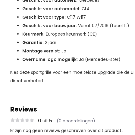
Geschikt voor automerk:
Mercedes
Geschikt voor automodel:
CLA
Geschikt voor type:
C117 W117
Geschikt voor bouwjaar:
Vanaf 07/2016 (facelift)
Keurmerk:
Europees keurmerk (CE)
Garantie:
2 jaar
Montage vereist:
Ja
Overname logo mogelijk:
Ja (Mercedes-ster)
Kies deze sportgrille voor een moeiteloze upgrade die de u
direct verbetert.
Reviews
0
5
uit
(0 beoordelingen)
Er zijn nog geen reviews geschreven over dit product..