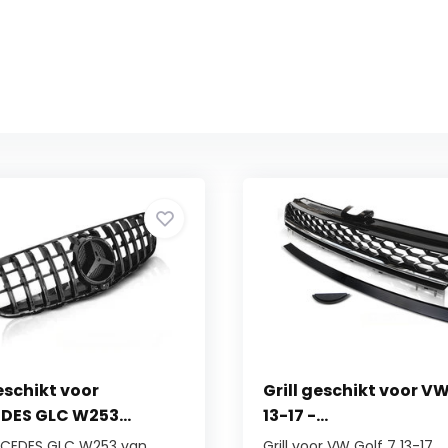
geschikt voor
Grill geschikt voor VW
ES GLC W253...
13-17 -...
ERCEDES GLC W253 van...
Grill voor VW Golf 7 13-17 ...