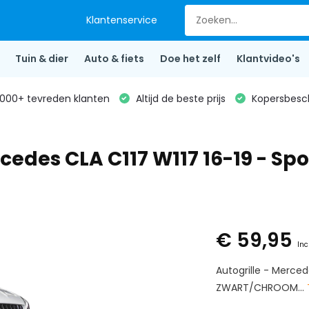
Klantenservice
Tuin & dier
Auto & fiets
Doe het zelf
Klantvideo's
000+ tevreden klanten
Altijd de beste prijs
Kopersbesc
cedes CLA C117 W117 16-19 - Spo
€ 59,95
Inc
Autogrille - Merced
ZWART/CHROOM...