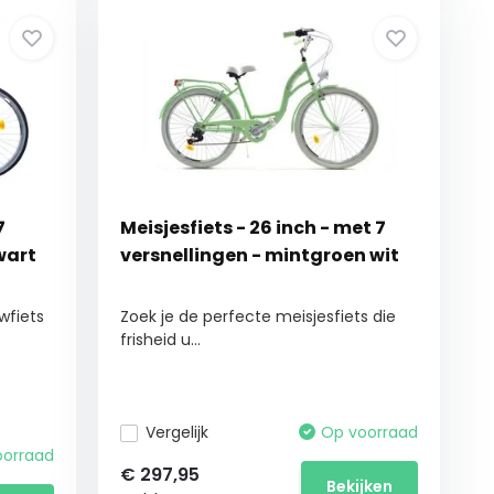
7
Meisjesfiets - 26 inch - met 7
zwart
versnellingen - mintgroen wit
wfiets
Zoek je de perfecte meisjesfiets die
frisheid u...
Vergelijk
Op voorraad
oorraad
€
297,95
Bekijken