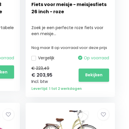
3
Fiets voor meisje - meisjesfiets
e
26 inch - roze
rtabele
Zoek je een perfecte roze fiets voor
een meisje...
Nog maar 8 op voorraad voor deze prijs
oorraad
Vergelijk
Op voorraad
€ 223,49
jken
€
203,95
Bekijken
Incl. btw
Levertijd: 1 tot 2 werkdagen