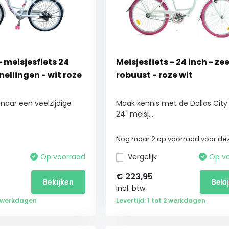
- meisjesfiets 24
Meisjesfiets - 24 inch - zee
snellingen - wit roze
robuust - roze wit
 naar een veelzijdige
Maak kennis met de Dallas City
24" meisj...
Nog maar 2 op voorraad voor dez
Op voorraad
Vergelijk
Op v
€
223,95
Bekijken
Beki
Incl. btw
 2 werkdagen
Levertijd: 1 tot 2 werkdagen