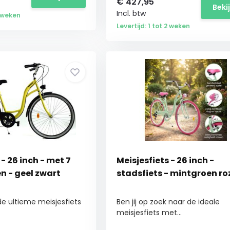
€
427,95
Beki
Incl. btw
2 weken
Levertijd: 1 tot 2 weken
 - 26 inch - met 7
Meisjesfiets - 26 inch -
n - geel zwart
stadsfiets - mintgroen ro
e ultieme meisjesfiets
Ben jij op zoek naar de ideale
meisjesfiets met...