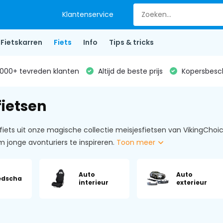
Klantenservice
Fietskarren
Fiets
Info
Tips & tricks
000+ tevreden klanten
Altijd de beste prijs
Kopersbesc
fietsen
fiets uit onze magische collectie meisjesfietsen van VikingCho
onge avonturiers te inspireren.
Toon meer
Auto
Auto
edscha
interieur
exterieur