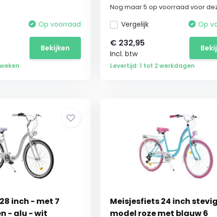
Nog maar 5 op voorraad voor dez
Op voorraad
Vergelijk
Op v
€
232,95
Bekijken
Beki
Incl. btw
2 weken
Levertijd: 1 tot 2 werkdagen
28 inch - met 7
Meisjesfiets 24 inch stevi
n - alu - wit
model roze met blauw 6