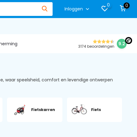
0
0
Inloggen
herming
9.2
3174 beoordelingen
ice, waar speelsheid, comfort en levendige ontwerpen
Fietskarren
Fiets