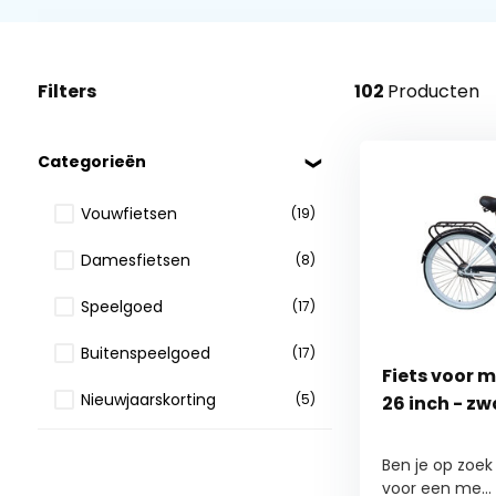
Filters
102
Producten
Categorieën
Vouwfietsen
(19)
Damesfietsen
(8)
Speelgoed
(17)
Buitenspeelgoed
(17)
Fiets voor m
Nieuwjaarskorting
(5)
26 inch - zw
Ben je op zoek 
voor een me...