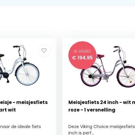
€ 213,80
€
194,95
eisje - meisjesfiets
Meisjesfiets 24 inch - wit
art wit
roze - 1 versnelling
naar de ideale fiets
Deze Viking Choice meisjesfiet
inch is perf...