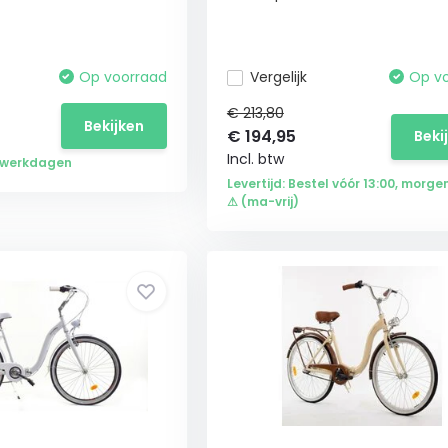
Op voorraad
Vergelijk
Op v
€ 213,80
Bekijken
€
194,95
Beki
Incl. btw
 2 werkdagen
Levertijd: Bestel vóór 13:00, morgen
⚠ (ma-vrij)