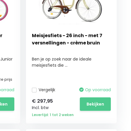
r
Meisjesfiets - 26 inch - met 7
versnellingen - crème bruin
 Junior
Ben je op zoek naar de ideale
meisjesfiets die ...
e prijs
oorraad
Vergelijk
Op voorraad
€
297,95
jken
Bekijken
Incl. btw
Levertijd: 1 tot 2 weken