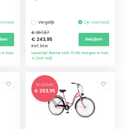
oorraad
Vergelijk
Op voorraad
€ 267,57
€
243,95
jken
Bekijken
Incl. btw
 in huis
Levertijd: Bestel vóór 13:00, morgen in huis
⚠ (ma-vrij)
€ 223,49
€
203,95