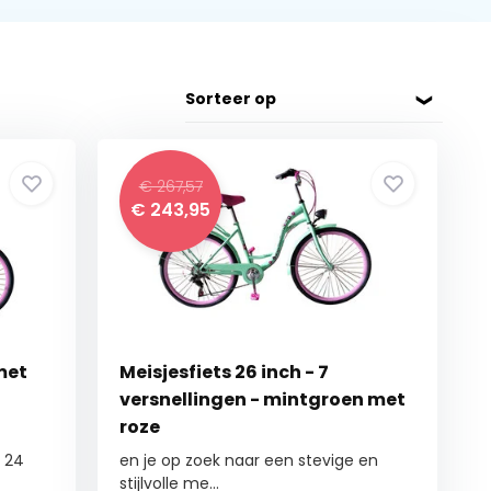
Sorteer op
€ 267,57
€
243,95
 met
Meisjesfiets 26 inch - 7
versnellingen - mintgroen met
roze
s 24
en je op zoek naar een stevige en
stijlvolle me...