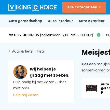
Alle categorieën
Auto gereedschap
Auto interieur
Auto exterieur
☎
085-3030305
(bereikbaar: 12.00 tot 17.00 uur)
300,
Meisjes
Auto & fiets
-
Fiets
Kies een meisjes
Wij helpen je
samenkomen om j
graag met zoeken.
Hulp nodig bij het kiezen? Chat
Auto
met ons!
gere
p
Help mij kiezen