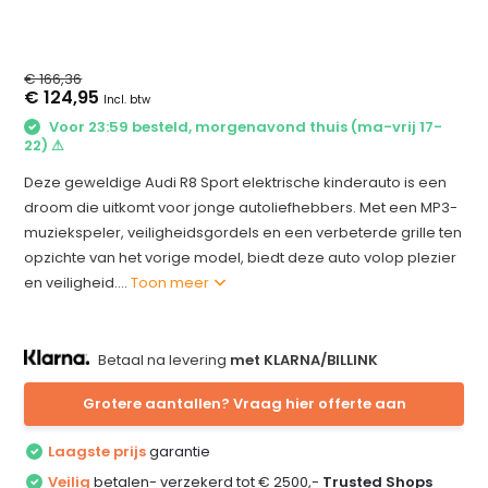
€ 166,36
€ 124,95
Incl. btw
Voor 23:59 besteld, morgenavond thuis (ma-vrij 17-
22) ⚠
Deze geweldige Audi R8 Sport elektrische kinderauto is een
droom die uitkomt voor jonge autoliefhebbers. Met een MP3-
muziekspeler, veiligheidsgordels en een verbeterde grille ten
opzichte van het vorige model, biedt deze auto volop plezier
en veiligheid....
Toon meer
Betaal na levering
met KLARNA/BILLINK
Grotere aantallen? Vraag hier offerte aan
Laagste prijs
garantie
Veilig
betalen- verzekerd tot € 2500,-
Trusted Shops