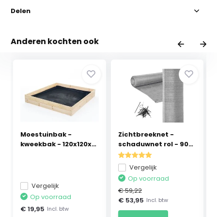
Delen
Anderen kochten ook
Moestuinbak -
Zichtbreeknet -
kweekbak - 120x120x18
schaduwnet rol - 90
c...
p...
Vergelijk
Op voorraad
Vergelijk
€ 59,22
Op voorraad
€ 53,95
Incl. btw
€ 19,95
Incl. btw