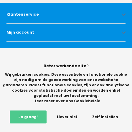
Klantenservice
Mijn account
Categorieën
Beter werkende site?
Contact
Wij gebruiken cookies. Deze essentiële en functionele cookie
zijn nodig om de goede werking van onze website te
garanderen. Naast functionele cookies, zijn er ook analytische
cookies voor statistische doeleinden en worden enkel
geplaatst met uw toestemming.
Lees meer over ons Cookiebeleid
© Copyright 2026 -
Ja graag!
Liever niet
Zelf instellen
Vikingchoice.nl - Scherpe prijzen! Ruime keuze
9.2
- Trusted
Shops waardering
-
+
Mail mij