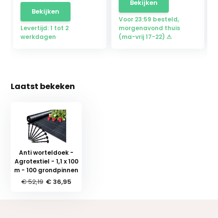
Bekijken
Bekijken
Voor 23:59 besteld,
Levertijd: 1 tot 2
morgenavond thuis
werkdagen
(ma-vrij 17-22) ⚠
Laatst bekeken
Anti worteldoek -
Agrotextiel - 1,1 x 100
m - 100 grondpinnen
€ 52,19
€ 36,95