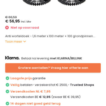
€ 66,59
€ 56,95
Incl. btw
Niet op voorraad
Anti worteldoek - 1,6 meter x 100 meter + 100 grondpinnen...
Toon meer
Betaal na levering
met KLARNA/BILLINK
Grotere aantallen? Vraag hier offerte aan
Laagste prijs
garantie
Veilig
betalen- verzekerd tot € 2500,-
Trusted Shops
Verzendkosten NL € 7,95
Verzendkosten BE
€ 12,95
(zwaar BE € 39,95)
14 dagen niet goed geld terug