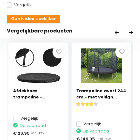
Vergelijk
Klantvideo's bekijken
Vergelijkbare producten
Afdekhoes
Trampoline zwart 244
trampoline -
cm - met veiligh...
regenhoes - zw...
Vergelijk
Vergelijk
Op voorraad
Op voorraad
€ 26,95
Incl. btw
€ 149,95
Incl. btw