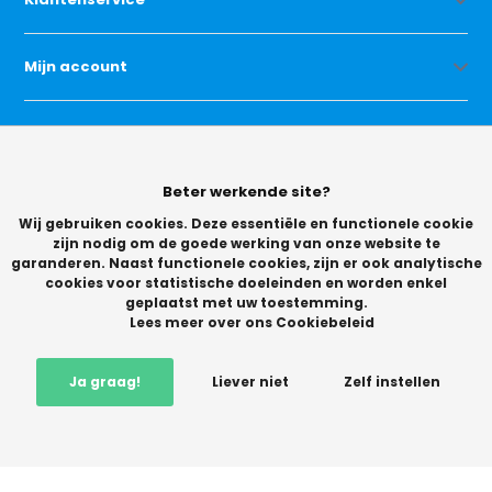
Mijn account
Categorieën
Beter werkende site?
Contact
Wij gebruiken cookies. Deze essentiële en functionele cookie
zijn nodig om de goede werking van onze website te
garanderen. Naast functionele cookies, zijn er ook analytische
cookies voor statistische doeleinden en worden enkel
geplaatst met uw toestemming.
Lees meer over ons Cookiebeleid
© Copyright 2026 -
Ja graag!
Liever niet
Zelf instellen
Vikingchoice.nl - Scherpe prijzen! Ruime keuze
9.2
- Trusted
Shops waardering
-
+
Mail mij