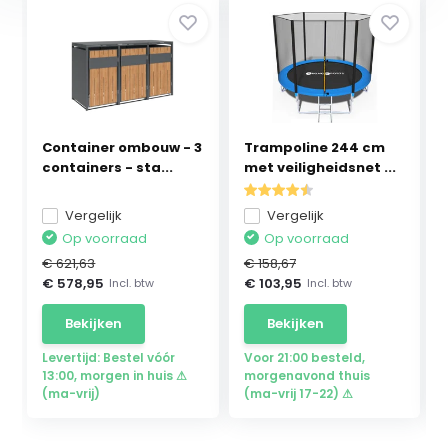
Container ombouw - 3
Trampoline 244 cm
containers - sta...
met veiligheidsnet ...
Vergelijk
Vergelijk
Op voorraad
Op voorraad
€ 621,63
€ 158,67
€ 578,95
€ 103,95
Incl. btw
Incl. btw
Bekijken
Bekijken
Levertijd: Bestel vóór
Voor 21:00 besteld,
13:00, morgen in huis ⚠
morgenavond thuis
(ma-vrij)
(ma-vrij 17-22) ⚠