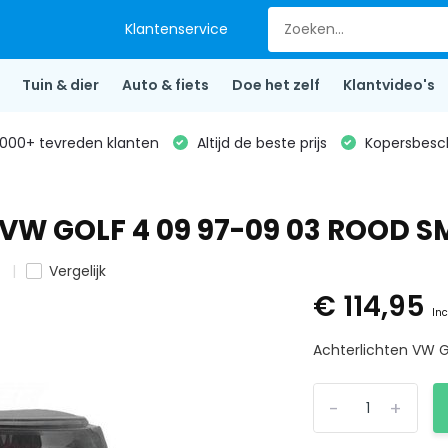
Klantenservice
Tuin & dier
Auto & fiets
Doe het zelf
Klantvideo's
000+ tevreden klanten
Altijd de beste prijs
Kopersbesc
r VW GOLF 4 09 97-09 03 ROOD 
n
Vergelijk
€ 114,95
Inc
Achterlichten VW 
-
+