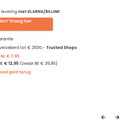
 levering
met KLARNA/BILLINK
len? Vraag hier
rantie
verzekerd tot € 2500,-
Trusted Shops
NL € 7,95
BE
€ 12,95
(zwaar BE € 39,95)
goed geld terug