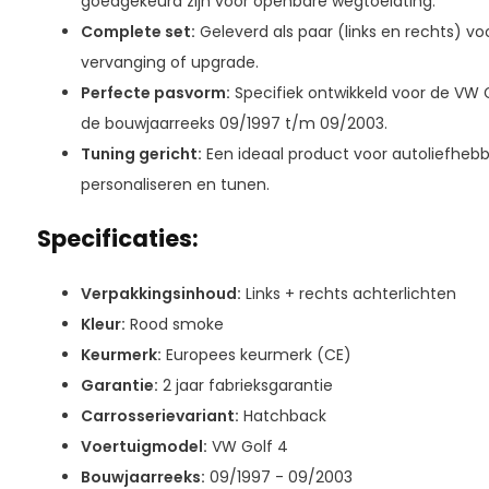
goedgekeurd zijn voor openbare wegtoelating.
Complete set:
Geleverd als paar (links en rechts) 
vervanging of upgrade.
Perfecte pasvorm:
Specifiek ontwikkeld voor de VW 
de bouwjaarreeks 09/1997 t/m 09/2003.
Tuning gericht:
Een ideaal product voor autoliefhebbe
personaliseren en tunen.
Specificaties:
Verpakkingsinhoud:
Links + rechts achterlichten
Kleur:
Rood smoke
Keurmerk:
Europees keurmerk (CE)
Garantie:
2 jaar fabrieksgarantie
Carrosserievariant:
Hatchback
Voertuigmodel:
VW Golf 4
Bouwjaarreeks:
09/1997 - 09/2003