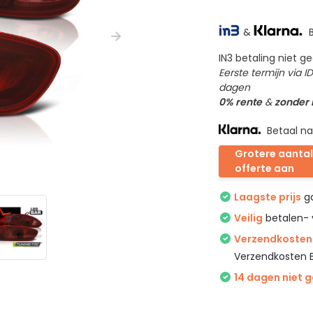
&
B
IN3 betaling niet 
Eerste termijn via 
dagen
0% rente
&
zonder
Betaal na
Grotere aantal
offerte aan
Laagste prijs
ga
Veilig
betalen- 
Verzendkosten 
Verzendkosten 
14 dagen niet 