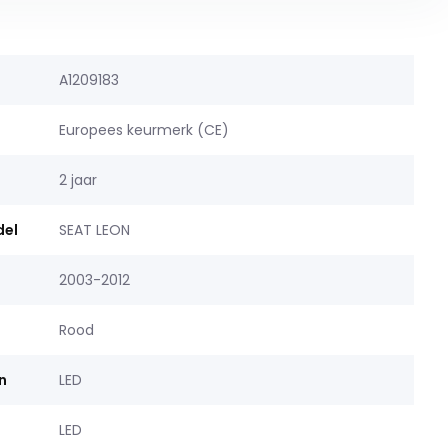
A1209183
Europees keurmerk (CE)
2 jaar
del
SEAT LEON
2003-2012
Rood
n
LED
LED