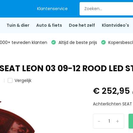
Klantenservice
Tuin & dier
Auto & fiets
Doe het zelf
Klantvideo's
000+ tevreden klanten
Altijd de beste prijs
Kopersbesc
 SEAT LEON 03 09-12 ROOD LED S
n
Vergelijk
€ 252,95
Achterlichten SEAT
-
+