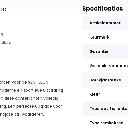
Specificaties
ist
Artikelnummer
eg.
Keurmerk
ollen.
Garantie
Geschikt voor mo
Bouwjaarreeks
worpen voor de SEAT LEON
oderne en sportieve uitstraling
Kleur
jn deze achterlichten volledig
ving. Een perfecte upgrade voor
Type positielichte
ntijdse stijl waarderen.
Type remlichten