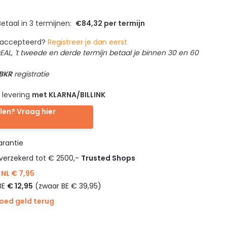
etaal in 3 termijnen:
€84,32 per termijn
geaccepteerd?
Registreer je dan eerst
IDEAL, 't tweede en derde termijn betaal je binnen 30 en 60
 BKR
registratie
 levering
met KLARNA/BILLINK
len? Vraag hier
rantie
verzekerd tot € 2500,-
Trusted Shops
NL € 7,95
BE
€ 12,95
(zwaar BE € 39,95)
goed geld terug