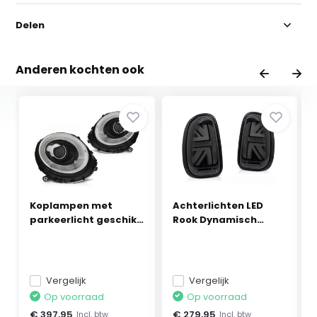
Delen
Anderen kochten ook
Koplampen met
Achterlichten LED
parkeerlicht geschikt
Rook Dynamisch
v...
Knip...
Vergelijk
Vergelijk
Op voorraad
Op voorraad
€ 397,95
€ 279,95
Incl. btw
Incl. btw