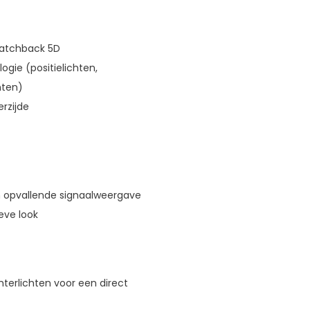
Hatchback 5D
ogie (positielichten,
hten)
rzijde
 opvallende signaalweergave
ieve look
erlichten voor een direct