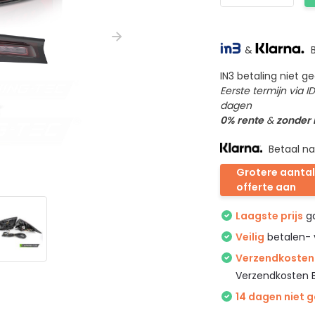
&
B
IN3 betaling niet 
Eerste termijn via 
dagen
0% rente
&
zonder
Betaal na
Grotere aantal
offerte aan
Laagste prijs
ga
Veilig
betalen- 
Verzendkosten 
Verzendkosten 
14 dagen niet 