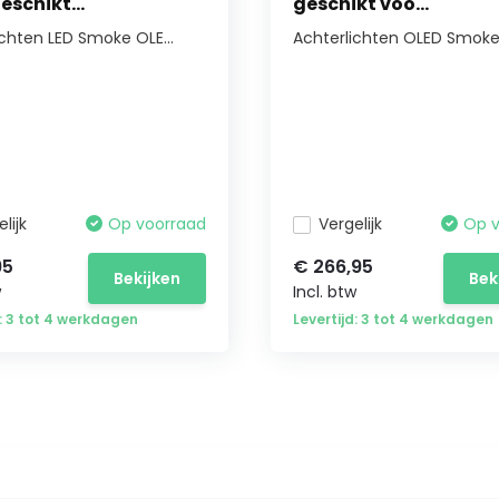
eschikt...
geschikt voo...
ichten LED Smoke OLE...
Achterlichten OLED Smoke 
lijk
Op voorraad
Vergelijk
Op 
95
€ 266,95
Bekijken
Bek
w
Incl. btw
d: 3 tot 4 werkdagen
Levertijd: 3 tot 4 werkdagen