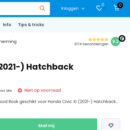
0
0
Inloggen
Info
Tips & tricks
herming
9.2
3174 beoordelingen
(2021-) Hatchback
Niet op voorraad
Incl. btw
ood Rook geschikt voor Honda Civic XI (2021-) Hatchback...
Mail mij