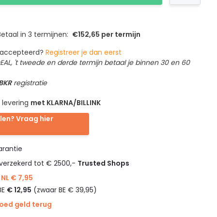
etaal in 3 termijnen:
€152,65 per termijn
geaccepteerd?
Registreer je dan eerst
IDEAL, 't tweede en derde termijn betaal je binnen 30 en 60
 BKR
registratie
 levering
met KLARNA/BILLINK
len? Vraag hier
rantie
verzekerd tot € 2500,-
Trusted Shops
NL € 7,95
BE
€ 12,95
(zwaar BE € 39,95)
goed geld terug