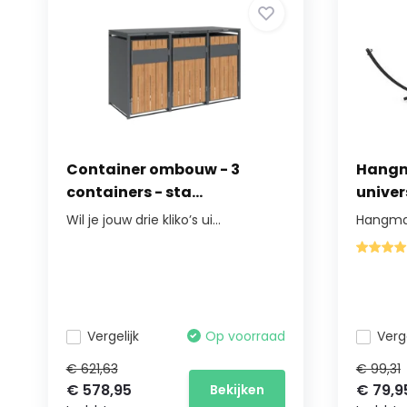
Container ombouw - 3
Hangm
containers - sta...
univer
Wil je jouw drie kliko’s ui...
Hangmat
Vergelijk
Op voorraad
Verge
€ 621,63
€ 99,31
€ 578,95
€ 79,9
Bekijken