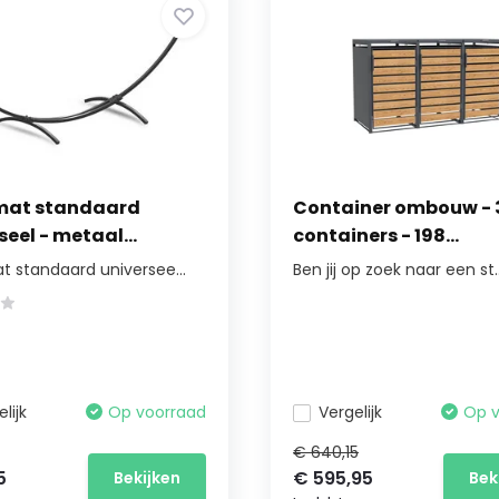
at standaard
Container ombouw - 
seel - metaal...
containers - 198...
 standaard universee...
Ben jij op zoek naar een st..
lijk
Op voorraad
Vergelijk
Op 
€ 640,15
5
€ 595,95
Bekijken
Bek