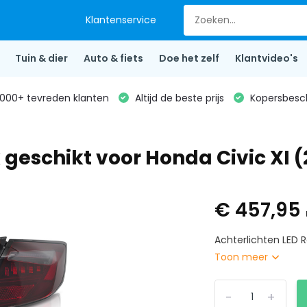
Klantenservice
Tuin & dier
Auto & fiets
Doe het zelf
Klantvideo's
000+ tevreden klanten
Altijd de beste prijs
Kopersbesc
 geschikt voor Honda Civic XI 
€ 457,95
Achterlichten LED R
Toon meer
-
+