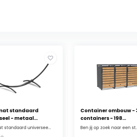
at standaard
Container ombouw - 
seel - metaal...
containers - 198...
 standaard universee...
Ben jij op zoek naar een st..