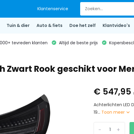
Klantenservice
Tuin & dier
Auto & fiets
Doe het zelf
Klantvideo's
000+ tevreden klanten
Altijd de beste prijs
Kopersbesc
 Zwart Rook geschikt voor Mer
€ 547,95
Achterlichten LED 
19...
Toon meer
-
+