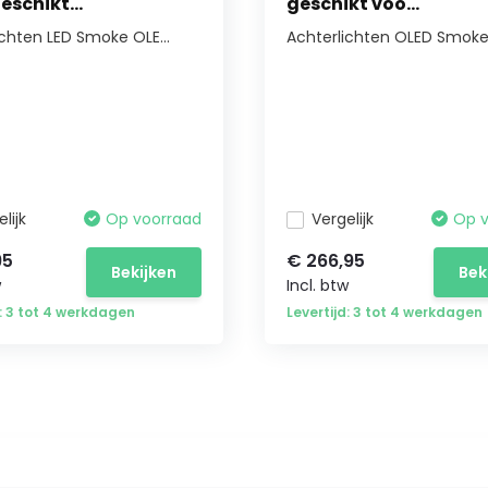
eschikt...
geschikt voo...
ichten LED Smoke OLE...
Achterlichten OLED Smoke 
lijk
Op voorraad
Vergelijk
Op 
95
€ 266,95
Bekijken
Bek
w
Incl. btw
d: 3 tot 4 werkdagen
Levertijd: 3 tot 4 werkdagen