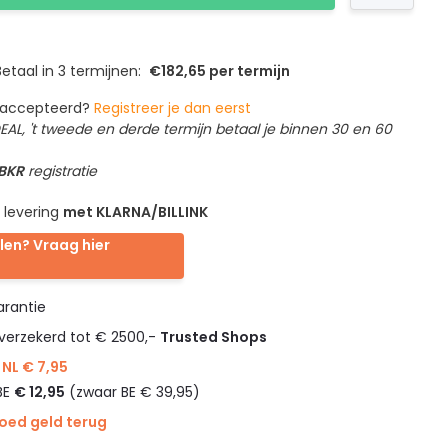
etaal in 3 termijnen:
€182,65 per termijn
geaccepteerd?
Registreer je dan eerst
IDEAL, 't tweede en derde termijn betaal je binnen 30 en 60
 BKR
registratie
 levering
met KLARNA/BILLINK
len? Vraag hier
rantie
verzekerd tot € 2500,-
Trusted Shops
NL € 7,95
BE
€ 12,95
(zwaar BE € 39,95)
goed geld terug