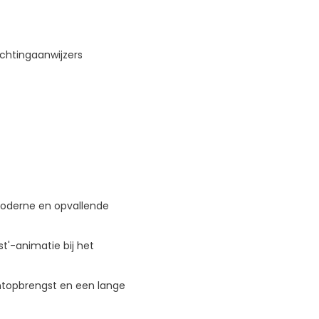
richtingaanwijzers
oderne en opvallende
t'-animatie bij het
htopbrengst en een lange