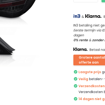
&
B
IN3 betaling niet 
Eerste termijn via 
dagen
0% rente
&
zonder
Betaal na
Grotere aantal
offerte aan
Laagste prijs
ga
Veilig
betalen- 
Verzendkosten 
Verzendkosten 
14 dagen niet 