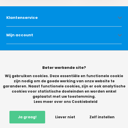
Klantenservice
Mijn account
Categorieën
Beter werkende site?
Contact
Wij gebruiken cookies. Deze essentiële en functionele cookie
zijn nodig om de goede werking van onze website te
garanderen. Naast functionele cookies, zijn er ook analytische
cookies voor statistische doeleinden en worden enkel
geplaatst met uw toestemming.
Lees meer over ons Cookiebeleid
© Copyright 2026 -
Ja graag!
Liever niet
Zelf instellen
Vikingchoice.nl - Scherpe prijzen! Ruime keuze
9.2
- Trusted
Shops waardering