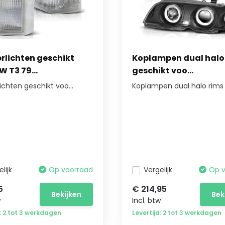
rlichten geschikt
Koplampen dual halo
W T3 79...
geschikt voo...
ichten geschikt voo...
Koplampen dual halo rims g
lijk
Op voorraad
Vergelijk
Op 
5
€ 214,95
Bekijken
Bek
w
Incl. btw
d: 2 tot 3 werkdagen
Levertijd: 2 tot 3 werkdagen