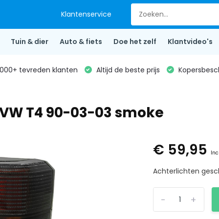
Klantenservice
Tuin & dier
Auto & fiets
Doe het zelf
Klantvideo's
000+ tevreden klanten
Altijd de beste prijs
Kopersbesc
r VW T4 90-03-03 smoke
€ 59,95
Inc
Achterlichten gesc
-
+