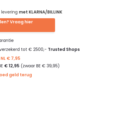
 levering
met KLARNA/BILLINK
len? Vraag hier
rantie
verzekerd tot € 2500,-
Trusted Shops
NL € 7,95
BE
€ 12,95
(zwaar BE € 39,95)
goed geld terug