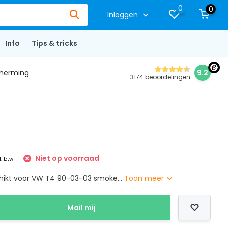
0
0
Inloggen
Info
Tips & tricks
herming
9.2
3174 beoordelingen
Niet op voorraad
l. btw
hikt voor VW T4 90-03-03 smoke...
Toon meer
Mail mij