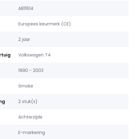
A811614
Europees keurmerk (CE)
2 jaar
rtuig
Volkswagen T4
g
1990 - 2003
Smoke
ing
2 stuk(s)
Achterzijde
E-markering