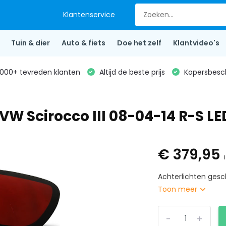
Klantenservice
Tuin & dier
Auto & fiets
Doe het zelf
Klantvideo's
000+ tevreden klanten
Altijd de beste prijs
Kopersbesc
VW Scirocco III 08-04-14 R-S LED
€ 379,95
Achterlichten gesch
Toon meer
-
+