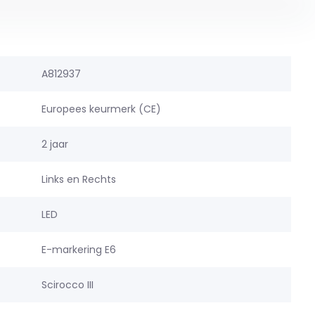
A812937
Europees keurmerk (CE)
2 jaar
Links en Rechts
LED
E-markering E6
Scirocco III