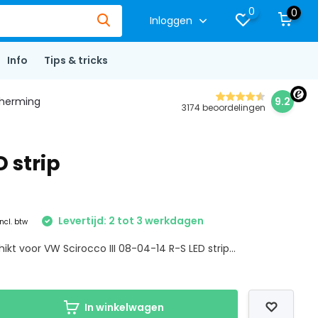
0
0
Inloggen
Info
Tips & tricks
herming
9.2
3174 beoordelingen
 strip
Levertijd: 2 tot 3 werkdagen
Incl. btw
ikt voor VW Scirocco III 08-04-14 R-S LED strip...
In winkelwagen