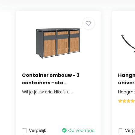
Container ombouw - 3
Hangm
containers - sta...
univer
Wil je jouw drie kliko’s ui...
Hangmat
Vergelijk
Op voorraad
Verge