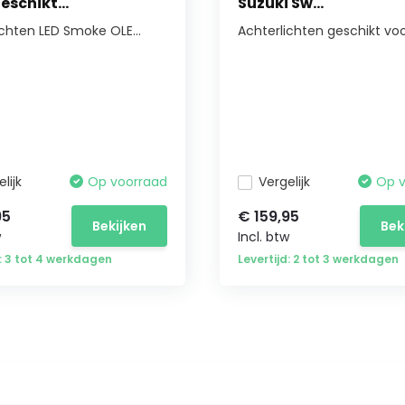
eschikt...
Suzuki Sw...
ichten LED Smoke OLE...
Achterlichten geschikt voor
lijk
Op voorraad
Vergelijk
Op 
95
€ 159,95
Bekijken
Bek
w
Incl. btw
d: 3 tot 4 werkdagen
Levertijd: 2 tot 3 werkdagen