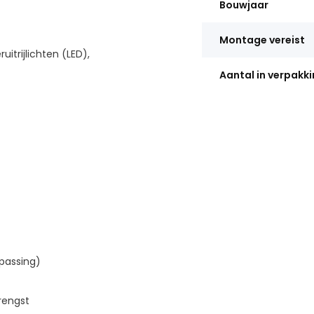
Bouwjaar
Montage vereist
uitrijlichten (LED),
Aantal in verpakk
epassing)
rengst