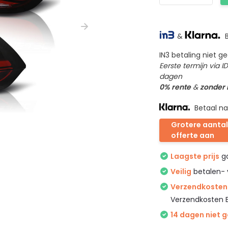
&
B
IN3 betaling niet 
Eerste termijn via 
dagen
0% rente
&
zonder
Betaal na
Grotere aantal
offerte aan
Laagste prijs
ga
Veilig
betalen- 
Verzendkosten 
Verzendkosten 
14 dagen niet 