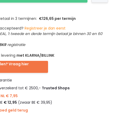
etaal in 3 termijnen:
€126,65 per termijn
geaccepteerd?
Registreer je dan eerst
IDEAL, 't tweede en derde termijn betaal je binnen 30 en 60
 BKR
registratie
 levering
met KLARNA/BILLINK
len? Vraag hier
rantie
verzekerd tot € 2500,-
Trusted Shops
NL € 7,95
BE
€ 12,95
(zwaar BE € 39,95)
goed geld terug