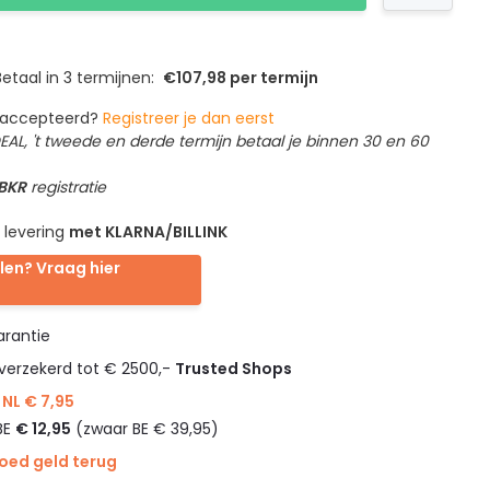
etaal in 3 termijnen:
€107,98 per termijn
geaccepteerd?
Registreer je dan eerst
IDEAL, 't tweede en derde termijn betaal je binnen 30 en 60
 BKR
registratie
 levering
met KLARNA/BILLINK
len? Vraag hier
rantie
verzekerd tot € 2500,-
Trusted Shops
NL € 7,95
BE
€ 12,95
(zwaar BE € 39,95)
goed geld terug