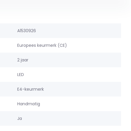
A1530926
Europees keurmerk (CE)
2 jaar
LED
E4-keurmerk
Handmatig
Ja