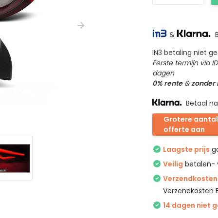
&
B
IN3 betaling niet 
Eerste termijn via 
dagen
0% rente
&
zonder
Betaal na
Grotere aantal
offerte aan
Laagste prijs
ga
Veilig
betalen- 
Verzendkosten 
Verzendkosten 
14 dagen niet 