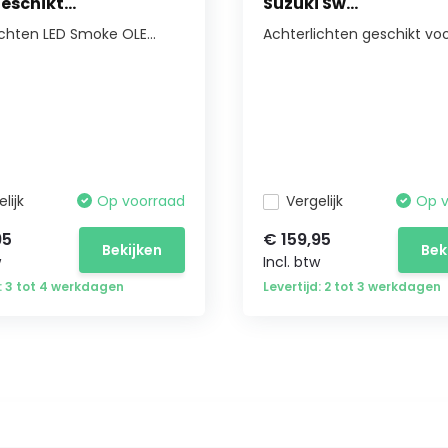
eschikt...
Suzuki Sw...
ichten LED Smoke OLE...
Achterlichten geschikt voor
lijk
Op voorraad
Vergelijk
Op 
95
€ 159,95
Bekijken
Bek
w
Incl. btw
d: 3 tot 4 werkdagen
Levertijd: 2 tot 3 werkdagen