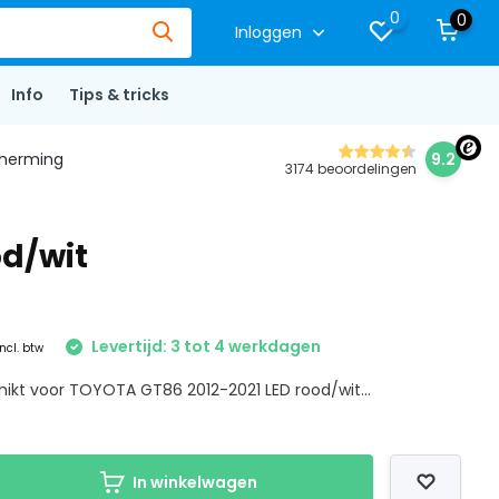
0
0
Inloggen
Info
Tips & tricks
herming
9.2
3174 beoordelingen
od/wit
Levertijd: 3 tot 4 werkdagen
Incl. btw
hikt voor TOYOTA GT86 2012-2021 LED rood/wit...
In winkelwagen