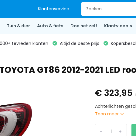
Klantenservice
Tuin & dier
Auto & fiets
Doe het zelf
Klantvideo's
000+ tevreden klanten
Altijd de beste prijs
Kopersbesc
 TOYOTA GT86 2012-2021 LED ro
€ 323,95
Achterlichten gesc
Toon meer
-
+