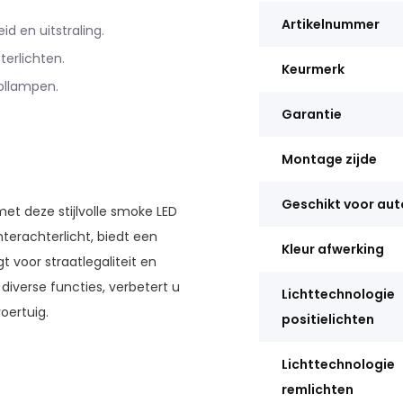
Artikelnummer
 en uitstraling.
terlichten.
Keurmerk
bollampen.
Garantie
Montage zijde
Geschikt voor au
t deze stijlvolle smoke LED
hterachterlicht, biedt een
Kleur afwerking
t voor straatlegaliteit en
iverse functies, verbetert u
Lichttechnologie
oertuig.
positielichten
Lichttechnologie
remlichten