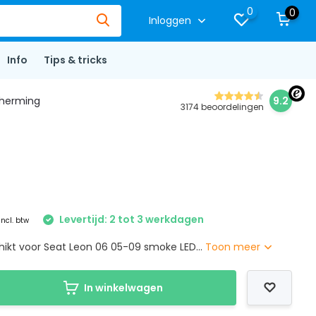
0
0
Inloggen
Info
Tips & tricks
herming
9.2
3174 beoordelingen
Levertijd: 2 tot 3 werkdagen
Incl. btw
hikt voor Seat Leon 06 05-09 smoke LED...
Toon meer
In winkelwagen