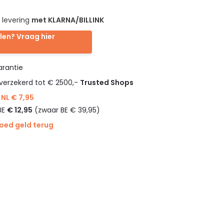
 levering
met KLARNA/BILLINK
len? Vraag hier
rantie
verzekerd tot € 2500,-
Trusted Shops
NL € 7,95
BE
€ 12,95
(zwaar BE € 39,95)
goed geld terug