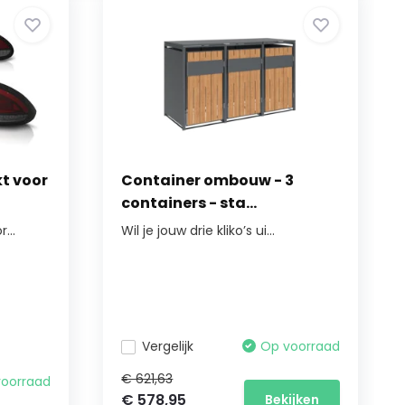
kt voor
Container ombouw - 3
containers - sta...
...
Wil je jouw drie kliko’s ui...
Vergelijk
Op voorraad
€ 621,63
voorraad
€ 578,95
Bekijken